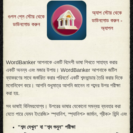
অ্যাপ স্টোর থেকে
গুগল প্লে স্টোর থেকে
ডাউনলোড করুন -
ডাউনলোড করুন
অ্যাপল
WordBanker আপনাকে একটি বিদেশী ভাষা শিখতে সাহায্য করার
একটি অনন্য এবং মজার উপায়। WordBanker আপনাকে জটিল
ব্যাকরণের সাথে জর্জরিত করার পরিবর্তে একটি শব্দভান্ডার তৈরি করার দিকে
মনোনিবেশ করে। আপনি শুধুমাত্র আপনি জানেন না শব্দের উপর পরীক্ষা
করা হয়
.
সব ভাষাই বিনিময়যোগ্য। উপরের ভাষার যেকোনো সমন্বয় ব্যবহার করা
যেতে পারে যেমন ইংরেজি> স্প্যানিশ, স্প্যানিশ> জার্মান, গ্রীক> হিন্দি এবং
"শব্দ দেখুন" বা "শব্দ শুনুন" পরীক্ষা