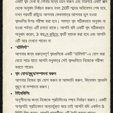
একটি শব্দ দেখা বা শোনার মধ্যে চয়ন করুন এবং তারপরে একটি বাক্স
থেকে অনুবাদ নির্বাচন করুন৷ যখন 20টি শব্দের অধিবেশন শেষ হবে,
তখন পরবর্তী রাউন্ডে আপনার কেবলমাত্র আপনার ভুল হওয়া
শব্দগুলির উপর পরীক্ষা করা হবে। সমস্ত শব্দ সঠিকভাবে অনুবাদ না
হওয়া পর্যন্ত এটি চলতে থাকে। আপনি যদি একটি শব্দ সঠিকভাবে
অনুবাদ করেন, 3 বার
১ম রাউন্ডে,
শব্দটি ব্যাংক করা হবে এবং আপনি
এটি আর দেখতে পাবেন না
“
হটলিস্ট"
আপনার জন্য গুরুত্বপূর্ণ শব্দগুলিকে একটি "হটলিস্ট"-এ যোগ করা
যেতে পারে যাতে আপনি শুধুমাত্র সেই শব্দগুলিতে নিজেকে পরীক্ষা
করতে পারেন৷
শব্দ যোগ/মুছুন/সম্পাদনা করুন
আপনার নিজের শব্দ যোগ করুন বা আমদানি করুন. বিদ্যমান শব্দগুলি
মুছুন বা সম্পাদনা করুন।
টাইমকিপিং
অনুশীলনের জন্য নিজেকে প্রতিদিনের লক্ষ্য নির্ধারণ করুন। একটি
অগ্রগতি প্রতিবেদন অন্তর্ভুক্ত করে তাই আপনি যদি একদিন 5
মিনিট মিস করেন, আপনি পরবর্তীতে এটি তৈরি করতে পারেন