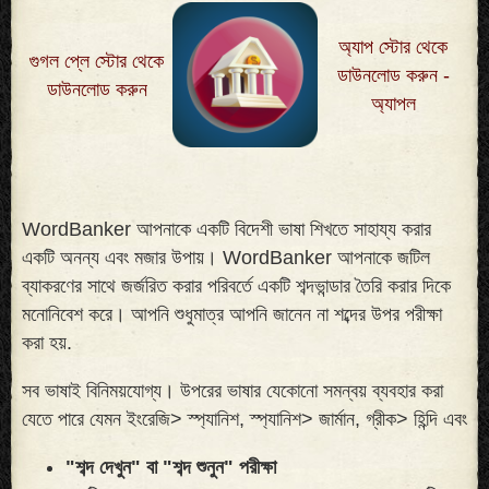
অ্যাপ স্টোর থেকে
গুগল প্লে স্টোর থেকে
ডাউনলোড করুন -
ডাউনলোড করুন
অ্যাপল
WordBanker আপনাকে একটি বিদেশী ভাষা শিখতে সাহায্য করার
একটি অনন্য এবং মজার উপায়। WordBanker আপনাকে জটিল
ব্যাকরণের সাথে জর্জরিত করার পরিবর্তে একটি শব্দভান্ডার তৈরি করার দিকে
মনোনিবেশ করে। আপনি শুধুমাত্র আপনি জানেন না শব্দের উপর পরীক্ষা
করা হয়
.
সব ভাষাই বিনিময়যোগ্য। উপরের ভাষার যেকোনো সমন্বয় ব্যবহার করা
যেতে পারে যেমন ইংরেজি> স্প্যানিশ, স্প্যানিশ> জার্মান, গ্রীক> হিন্দি এবং
"শব্দ দেখুন" বা "শব্দ শুনুন" পরীক্ষা