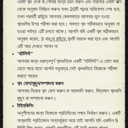
একটি শব্দ দেখা বা শোনার মধ্যে চয়ন করুন এবং তারপরে একটি বাক্স
থেকে অনুবাদ নির্বাচন করুন৷ যখন 20টি শব্দের অধিবেশন শেষ হবে,
তখন পরবর্তী রাউন্ডে আপনার কেবলমাত্র আপনার ভুল হওয়া
শব্দগুলির উপর পরীক্ষা করা হবে। সমস্ত শব্দ সঠিকভাবে অনুবাদ না
হওয়া পর্যন্ত এটি চলতে থাকে। আপনি যদি একটি শব্দ সঠিকভাবে
অনুবাদ করেন, 3 বার
১ম রাউন্ডে,
শব্দটি ব্যাংক করা হবে এবং আপনি
এটি আর দেখতে পাবেন না
“
হটলিস্ট"
আপনার জন্য গুরুত্বপূর্ণ শব্দগুলিকে একটি "হটলিস্ট"-এ যোগ করা
যেতে পারে যাতে আপনি শুধুমাত্র সেই শব্দগুলিতে নিজেকে পরীক্ষা
করতে পারেন৷
শব্দ যোগ/মুছুন/সম্পাদনা করুন
আপনার নিজের শব্দ যোগ করুন বা আমদানি করুন. বিদ্যমান শব্দগুলি
মুছুন বা সম্পাদনা করুন।
টাইমকিপিং
অনুশীলনের জন্য নিজেকে প্রতিদিনের লক্ষ্য নির্ধারণ করুন। একটি
অগ্রগতি প্রতিবেদন অন্তর্ভুক্ত করে তাই আপনি যদি একদিন 5
মিনিট মিস করেন, আপনি পরবর্তীতে এটি তৈরি করতে পারেন