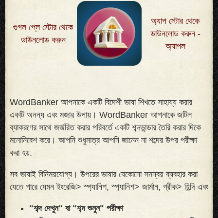
অ্যাপ স্টোর থেকে
গুগল প্লে স্টোর থেকে
ডাউনলোড করুন -
ডাউনলোড করুন
অ্যাপল
WordBanker আপনাকে একটি বিদেশী ভাষা শিখতে সাহায্য করার
একটি অনন্য এবং মজার উপায়। WordBanker আপনাকে জটিল
ব্যাকরণের সাথে জর্জরিত করার পরিবর্তে একটি শব্দভান্ডার তৈরি করার দিকে
মনোনিবেশ করে। আপনি শুধুমাত্র আপনি জানেন না শব্দের উপর পরীক্ষা
করা হয়
.
সব ভাষাই বিনিময়যোগ্য। উপরের ভাষার যেকোনো সমন্বয় ব্যবহার করা
যেতে পারে যেমন ইংরেজি> স্প্যানিশ, স্প্যানিশ> জার্মান, গ্রীক> হিন্দি এবং
"শব্দ দেখুন" বা "শব্দ শুনুন" পরীক্ষা