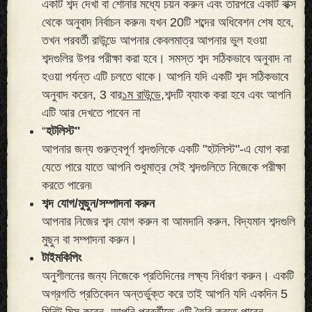
একটি শব্দ দেখা বা শোনার মধ্যে চয়ন করুন এবং তারপরে একটি বাক্স
থেকে অনুবাদ নির্বাচন করুন৷ যখন 20টি শব্দের অধিবেশন শেষ হবে,
তখন পরবর্তী রাউন্ডে আপনার কেবলমাত্র আপনার ভুল হওয়া
শব্দগুলির উপর পরীক্ষা করা হবে। সমস্ত শব্দ সঠিকভাবে অনুবাদ না
হওয়া পর্যন্ত এটি চলতে থাকে। আপনি যদি একটি শব্দ সঠিকভাবে
অনুবাদ করেন, 3 বার
১ম রাউন্ডে,
শব্দটি ব্যাংক করা হবে এবং আপনি
এটি আর দেখতে পাবেন না
“
হটলিস্ট"
আপনার জন্য গুরুত্বপূর্ণ শব্দগুলিকে একটি "হটলিস্ট"-এ যোগ করা
যেতে পারে যাতে আপনি শুধুমাত্র সেই শব্দগুলিতে নিজেকে পরীক্ষা
করতে পারেন৷
শব্দ যোগ/মুছুন/সম্পাদনা করুন
আপনার নিজের শব্দ যোগ করুন বা আমদানি করুন. বিদ্যমান শব্দগুলি
মুছুন বা সম্পাদনা করুন।
টাইমকিপিং
অনুশীলনের জন্য নিজেকে প্রতিদিনের লক্ষ্য নির্ধারণ করুন। একটি
অগ্রগতি প্রতিবেদন অন্তর্ভুক্ত করে তাই আপনি যদি একদিন 5
মিনিট মিস করেন, আপনি পরবর্তীতে এটি তৈরি করতে পারেন