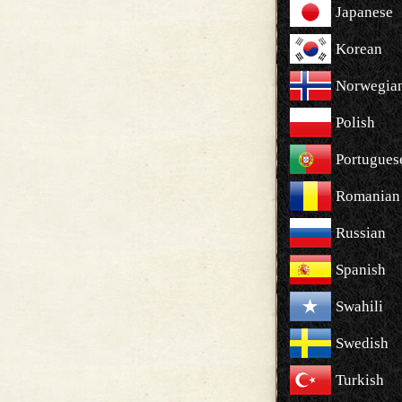
Japanese
Korean
Norwegia
Polish
Portugues
Romanian
Russian
Spanish
Swahili
Swedish
Turkish