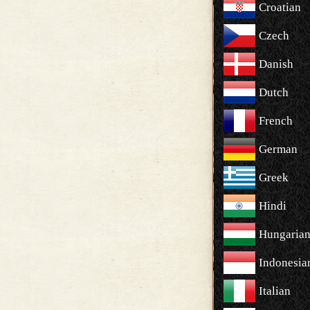
Croatian
Czech
Danish
Dutch
French
German
Greek
Hindi
Hungaria
Indonesia
Italian