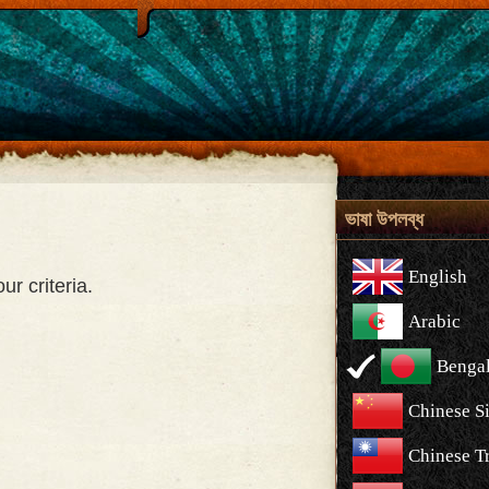
ভাষা উপলব্ধ
English
r criteria.
Arabic
Bengal
Chinese S
Chinese Tr