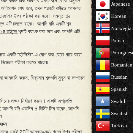
ে চয়ন করুন এবং তারপরে একটি বাক্স থেকে অনুবাদ
Japanese
ের অধিবেশন শেষ হবে, তখন পরবর্তী রাউন্ডে আপনার
্দগুলির উপর পরীক্ষা করা হবে। সমস্ত শব্দ
Korean
্যন্ত এটি চলতে থাকে। আপনি যদি একটি শব্দ
Norwegia
র
১ম রাউন্ডে,
শব্দটি ব্যাংক করা হবে এবং আপনি এটি
Polish
Portugues
গুলিকে একটি "হটলিস্ট"-এ যোগ করা যেতে পারে যাতে
 নিজেকে পরীক্ষা করতে পারেন৷
Romanian
Russian
 আমদানি করুন. বিদ্যমান শব্দগুলি মুছুন বা সম্পাদনা
Spanish
দিনের লক্ষ্য নির্ধারণ করুন। একটি অগ্রগতি
Swahili
তাই আপনি যদি একদিন 5 মিনিট মিস করেন, আপনি
Swedish
ন
করুন
Turkish
পনাকে একই 20টি আনব্যাঙ্কড শব্দের উপর পরীক্ষা