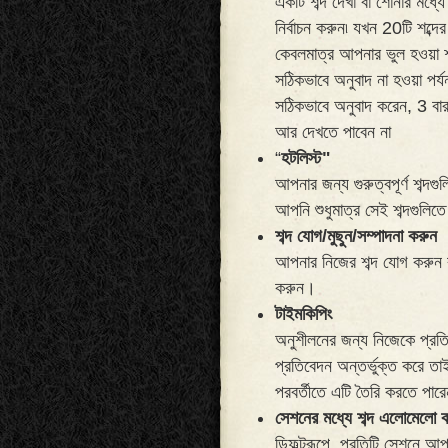
একটি শব্দ দেখা বা শোনার মধ্য
নির্বাচন করুন৷ যখন 20টি শব্দ
কেবলমাত্র আপনার ভুল হওয়া শব
সঠিকভাবে অনুবাদ না হওয়া পর
সঠিকভাবে অনুবাদ করেন, 3 বা
আর দেখতে পাবেন না
“
হটলিস্ট"
আপনার জন্য গুরুত্বপূর্ণ শব্দ
আপনি শুধুমাত্র সেই শব্দগুলিতে
শব্দ যোগ/মুছুন/সম্পাদনা করুন
আপনার নিজের শব্দ যোগ করুন বা
করুন।
টাইমকিপিং
অনুশীলনের জন্য নিজেকে প্রতি
প্রতিবেদন অন্তর্ভুক্ত করে 
পরবর্তীতে এটি তৈরি করতে পারে
সেশনের মধ্যে শব্দ এলোমেলো 
ডিফল্টরূপে, প্রতিটি সেশনে আ