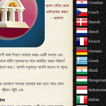
Croatian
অ্যাপ স্টোর থেকে
ডাউনলোড করুন
Czech
- অ্যাপল
Danish
Dutch
French
German
ভাষা শিখতে সাহায্য করার একটি অনন্য এবং
Greek
টিল ব্যাকরণের সাথে জর্জরিত করার পরিবর্তে
োনিবেশ করে। আপনি শুধুমাত্র আপনি জানেন না শব্দের
Hindi
Hungaria
র যেকোনো সমন্বয় ব্যবহার করা যেতে পারে যেমন
 গ্রীক> হিন্দি এবং
Indonesia
Italian
ক্ষা