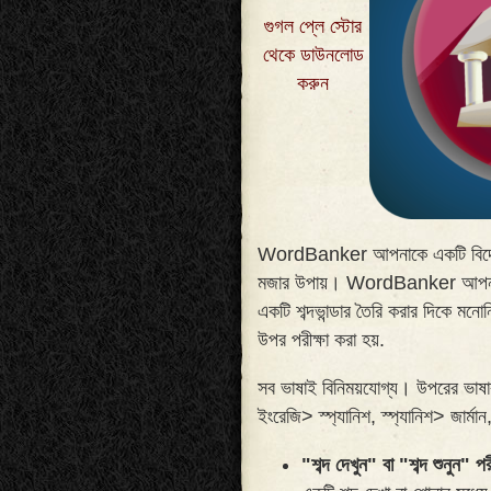
গুগল প্লে স্টোর
থেকে ডাউনলোড
করুন
WordBanker আপনাকে একটি বিদেশী 
মজার উপায়। WordBanker আপনাকে জ
একটি শব্দভান্ডার তৈরি করার দিকে মন
উপর পরীক্ষা করা হয়
.
সব ভাষাই বিনিময়যোগ্য। উপরের ভাষা
ইংরেজি> স্প্যানিশ, স্প্যানিশ> জার্মান,
"শব্দ দেখুন" বা "শব্দ শুনুন" পরী