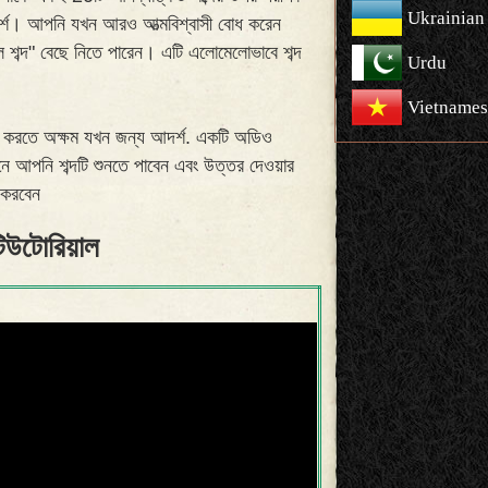
Ukrainian
র্শ। আপনি যখন আরও আত্মবিশ্বাসী বোধ করেন
ল শব্দ" বেছে নিতে পারেন। এটি এলোমেলোভাবে শব্দ
Urdu
Vietnames
 করতে অক্ষম যখন জন্য আদর্শ. একটি অডিও
নে আপনি শব্দটি শুনতে পাবেন এবং উত্তর দেওয়ার
 করবেন
িউটোরিয়াল