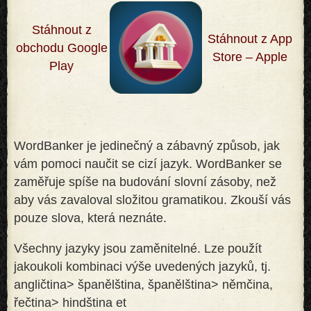
Stáhnout z
Stáhnout z App
obchodu Google
Store – Apple
Play
WordBanker je jedinečný a zábavný způsob, jak
vám pomoci naučit se cizí jazyk. WordBanker se
zaměřuje spíše na budování slovní zásoby, než
aby vás zavaloval složitou gramatikou. Zkouší vás
pouze slova, která neznáte
.
Všechny jazyky jsou zaměnitelné. Lze použít
jakoukoli kombinaci výše uvedených jazyků, tj.
angličtina> španělština, španělština> němčina,
řečtina> hindština et