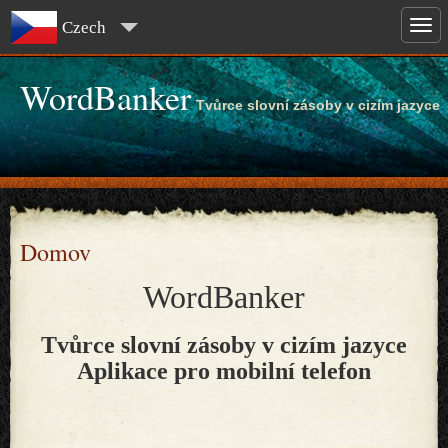
Czech
WordBanker
Tvůrce slovní zásoby v cizím jazyce
Domov
WordBanker
Tvůrce slovní zásoby v cizím jazyce
Aplikace pro mobilní telefon