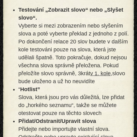
Testování „Zobrazit slovo“ nebo „Slyšet
slovo“.
Vyberte si mezi zobrazením nebo slyšením
slova a poté vyberte překlad z jednoho z polí.
Po dokončení relace 20 slov budete v dalším
kole testováni pouze na slova, která jste
udělali špatně. Toto pokračuje, dokud nejsou
všechna slova správně přeložena. Pokud
přeložíte slovo správně, 3krát
v 1. kole,
slovo
bude uloženo a už ho neuvidíte
“
Hotlist”
Slova, která jsou pro vás důležitá, lze přidat
do „horkého seznamu“, takže se můžete
otestovat pouze na těchto slovech
Přidat/Odstranit/Upravit slova
Přidejte nebo importujte vlastní slova.
Odstraňte nebo upravte existující slova.