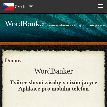
Czech
WordBanker
Tvůrce slovní zásoby v cizím jazyce
Domov
WordBanker
Tvůrce slovní zásoby v cizím jazyce
Aplikace pro mobilní telefon