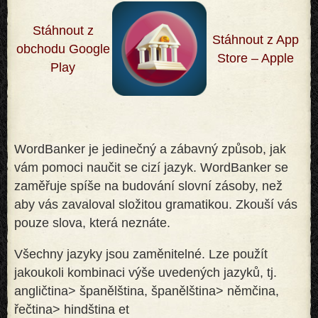
Stáhnout z
Stáhnout z App
obchodu Google
Store – Apple
Play
WordBanker je jedinečný a zábavný způsob, jak
vám pomoci naučit se cizí jazyk. WordBanker se
zaměřuje spíše na budování slovní zásoby, než
aby vás zavaloval složitou gramatikou. Zkouší vás
pouze slova, která neznáte
.
Všechny jazyky jsou zaměnitelné. Lze použít
jakoukoli kombinaci výše uvedených jazyků, tj.
angličtina> španělština, španělština> němčina,
řečtina> hindština et