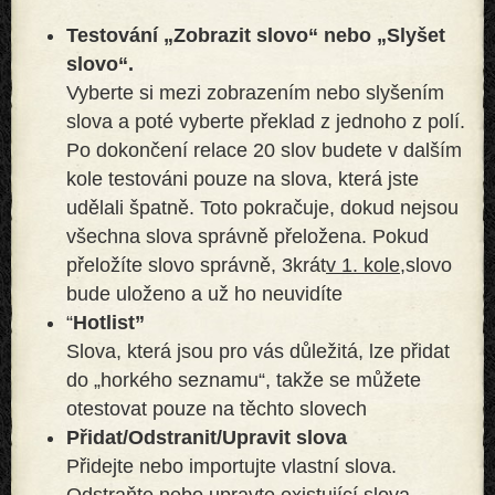
Testování „Zobrazit slovo“ nebo „Slyšet
slovo“.
Vyberte si mezi zobrazením nebo slyšením
slova a poté vyberte překlad z jednoho z polí.
Po dokončení relace 20 slov budete v dalším
kole testováni pouze na slova, která jste
udělali špatně. Toto pokračuje, dokud nejsou
všechna slova správně přeložena. Pokud
přeložíte slovo správně, 3krát
v 1. kole,
slovo
bude uloženo a už ho neuvidíte
“
Hotlist”
Slova, která jsou pro vás důležitá, lze přidat
do „horkého seznamu“, takže se můžete
otestovat pouze na těchto slovech
Přidat/Odstranit/Upravit slova
Přidejte nebo importujte vlastní slova.
Odstraňte nebo upravte existující slova.