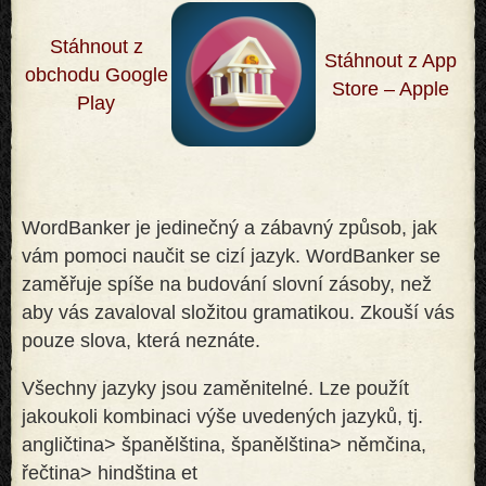
Stáhnout z
Stáhnout z App
obchodu Google
Store – Apple
Play
WordBanker je jedinečný a zábavný způsob, jak
vám pomoci naučit se cizí jazyk. WordBanker se
zaměřuje spíše na budování slovní zásoby, než
aby vás zavaloval složitou gramatikou. Zkouší vás
pouze slova, která neznáte
.
Všechny jazyky jsou zaměnitelné. Lze použít
jakoukoli kombinaci výše uvedených jazyků, tj.
angličtina> španělština, španělština> němčina,
řečtina> hindština et