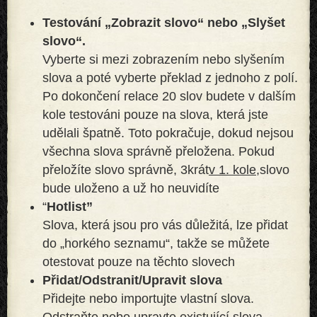
Testování „Zobrazit slovo“ nebo „Slyšet
slovo“.
Vyberte si mezi zobrazením nebo slyšením
slova a poté vyberte překlad z jednoho z polí.
Po dokončení relace 20 slov budete v dalším
kole testováni pouze na slova, která jste
udělali špatně. Toto pokračuje, dokud nejsou
všechna slova správně přeložena. Pokud
přeložíte slovo správně, 3krát
v 1. kole,
slovo
bude uloženo a už ho neuvidíte
“
Hotlist”
Slova, která jsou pro vás důležitá, lze přidat
do „horkého seznamu“, takže se můžete
otestovat pouze na těchto slovech
Přidat/Odstranit/Upravit slova
Přidejte nebo importujte vlastní slova.
Odstraňte nebo upravte existující slova.