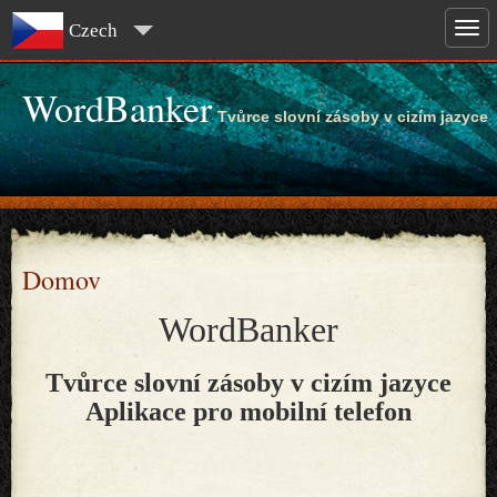
Czech
WordBanker
Tvůrce slovní zásoby v cizím jazyce
Domov
WordBanker
Tvůrce slovní zásoby v cizím jazyce
Aplikace pro mobilní telefon