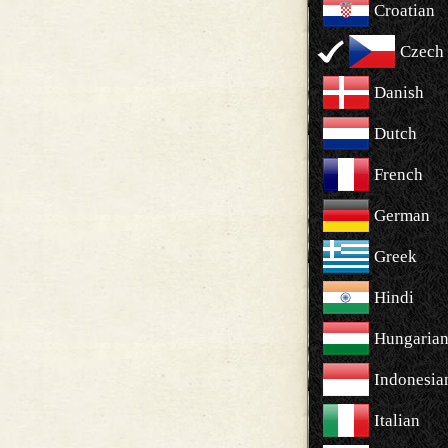
Croatian
Czech
Danish
Dutch
French
German
Greek
Hindi
Hungaria
Indonesia
Italian