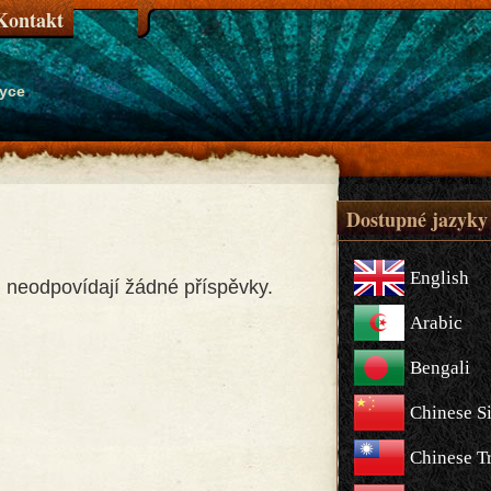
Kontakt
zyce
Dostupné jazyky
English
ím neodpovídají žádné příspěvky.
Arabic
Bengali
Chinese S
Chinese Tr