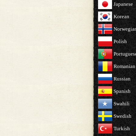
Japanese
Korean
Norwegia
Polish
Portugues
Romanian
Russian
Spanish
Swahili
Swedish
Turkish