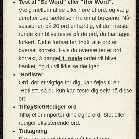
Test af "Se Word" eller "Hør Word".
Vælg mellem at se eller høre et ord, og vælg
derefter oversættelsen fra en af ​​boksene. Når
sessionen på 20 ord er færdig, vil du i næste
runde kun blive testet på de ord, du har taget
forkert. Dette fortsætter, indtil alle ord er
oversat korrekt. Hvis du oversætter et ord
korrekt, 3 gange
i 1. runde,
ordet vil blive
banket, og du vil ikke se det igen
“
Hotliste”
Ord, der er vigtige for dig, kan føjes til en
"Hotlist", så du kun kan teste dig selv på disse
ord
Tilføj/Slet/Rediger ord
Tilføj eller importer dine egne ord. Slet eller
rediger eksisterende ord.
Tidtagning
Sæt dig selv et dagligt mål for at øve.