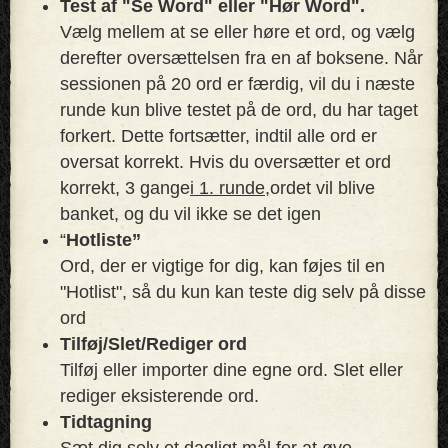
Test af "Se Word" eller "Hør Word".
Vælg mellem at se eller høre et ord, og vælg
derefter oversættelsen fra en af ​​boksene. Når
sessionen på 20 ord er færdig, vil du i næste
runde kun blive testet på de ord, du har taget
forkert. Dette fortsætter, indtil alle ord er
oversat korrekt. Hvis du oversætter et ord
korrekt, 3 gange
i 1. runde,
ordet vil blive
banket, og du vil ikke se det igen
“
Hotliste”
Ord, der er vigtige for dig, kan føjes til en
"Hotlist", så du kun kan teste dig selv på disse
ord
Tilføj/Slet/Rediger ord
Tilføj eller importer dine egne ord. Slet eller
rediger eksisterende ord.
Tidtagning
Sæt dig selv et dagligt mål for at øve.