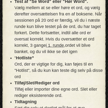
Test af "Se Word" eller "Hør Word".
Vælg mellem at se eller høre et ord, og vælg
derefter oversættelsen fra en af ​​boksene. Når
sessionen på 20 ord er færdig, vil du i næste
runde kun blive testet på de ord, du har taget
forkert. Dette fortsætter, indtil alle ord er
oversat korrekt. Hvis du oversætter et ord
korrekt, 3 gange
i 1. runde,
ordet vil blive
banket, og du vil ikke se det igen
“
Hotliste”
Ord, der er vigtige for dig, kan føjes til en
"Hotlist", så du kun kan teste dig selv på disse
ord
Tilføj/Slet/Rediger ord
Tilføj eller importer dine egne ord. Slet eller
rediger eksisterende ord.
Tidtagning
Sæt dig selv et dagligt mål for at øve.