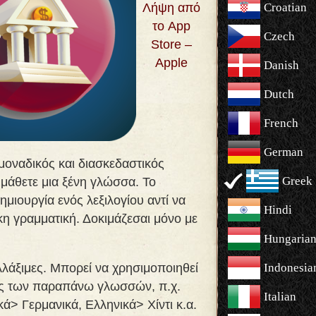
Λήψη από
Croatian
το App
Czech
Store –
Apple
Danish
Dutch
French
German
μοναδικός και διασκεδαστικός
Greek
μάθετε μια ξένη γλώσσα. Το
ημιουργία ενός λεξιλογίου αντί να
Hindi
η γραμματική. Δοκιμάζεσαι μόνο με
Hungaria
λλάξιμες. Μπορεί να χρησιμοποιηθεί
Indonesia
ς των παραπάνω γλωσσών, π.χ.
Italian
κά> Γερμανικά, Ελληνικά> Χίντι κ.α.