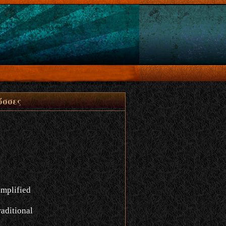
ώσσες
implified
aditional