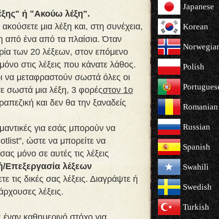
Japanese
ξης" ή "Ακούω λέξη".
α ακούσετε μια λέξη και, στη συνέχεια,
Korean
η από ένα από τα πλαίσια. Όταν
Norwegia
ρία των 20 λέξεων, στον επόμενο
μόνο στις λέξεις που κάνατε λάθος.
Polish
ρι να μεταφραστούν σωστά όλες οι
Portugues
τε σωστά μια λέξη, 3 φορές
στον 1ο
τραπεζική και δεν θα την ξαναδείς
Romanian
Russian
ημαντικές για εσάς μπορούν να
tlist", ώστε να μπορείτε να
Spanish
σας μόνο σε αυτές τις λέξεις
/Επεξεργασία λέξεων
Swahili
ε τις δικές σας λέξεις. Διαγράψτε ή
Swedish
άρχουσες λέξεις.
Turkish
 έναν καθημερινό στόχο για