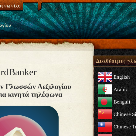
οινωνία
ογίου
Διαθέσιμες γλ
rdBanker
English
ν Γλωσσών Λεξιλογίου
Arabic
ια κινητά τηλέφωνα
Bengali
Chinese S
Chinese Tr