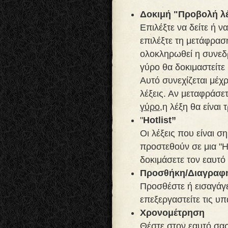
Δοκιμή "Προβολή λέ
Επιλέξτε να δείτε ή ν
επιλέξτε τη μετάφρασ
ολοκληρωθεί η συνεδ
γύρο θα δοκιμαστείτε 
Αυτό συνεχίζεται μέχ
λέξεις. Αν μεταφράσε
γύρο,
η λέξη θα είναι 
"
Hotlist”
Οι λέξεις που είναι σ
προστεθούν σε μια "Ho
δοκιμάσετε τον εαυτό 
Προσθήκη/Διαγραφή
Προσθέστε ή εισαγάγετ
επεξεργαστείτε τις υπ
Χρονομέτρηση
Θέστε στον εαυτό σας