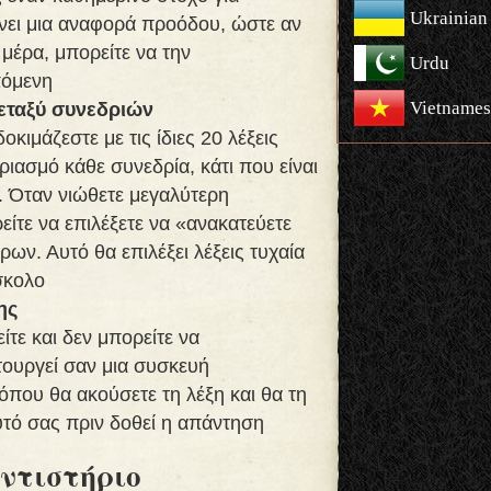
Ukrainian
νει μια αναφορά προόδου, ώστε αν
 μέρα, μπορείτε να την
Urdu
πόμενη
Vietnames
μεταξύ συνεδριών
κιμάζεστε με τις ίδιες 20 λέξεις
ριασμό κάθε συνεδρία, κάτι που είναι
ς. Όταν νιώθετε μεγαλύτερη
ίτε να επιλέξετε να «ανακατεύετε
ρων. Αυτό θα επιλέξει λέξεις τυχαία
σκολο
ης
είτε και δεν μπορείτε να
τουργεί σαν μια συσκευή
που θα ακούσετε τη λέξη και θα τη
τό σας πριν δοθεί η απάντηση
ντιστήριο