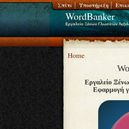
Σπίτι
Υποστήριξη
Επικ
WordBanker
Εργαλείο Ξένων Γλωσσών Λεξιλ
Home
Wo
Εργαλείο Ξένω
Εφαρμογή γ