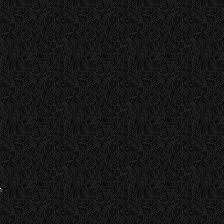
h
n
n