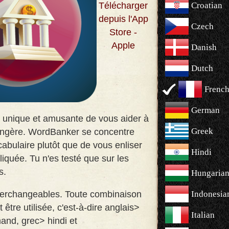
Télécharger
Croatian
depuis l'App
Czech
Store -
Apple
Danish
Dutch
Frenc
German
 unique et amusante de vous aider à
Greek
angère. WordBanker se concentre
cabulaire plutôt que de vous enliser
Hindi
quée. Tu n'es testé que sur les
s
.
Hungaria
nterchangeables. Toute combinaison
Indonesia
être utilisée, c'est-à-dire anglais>
Italian
and, grec> hindi et