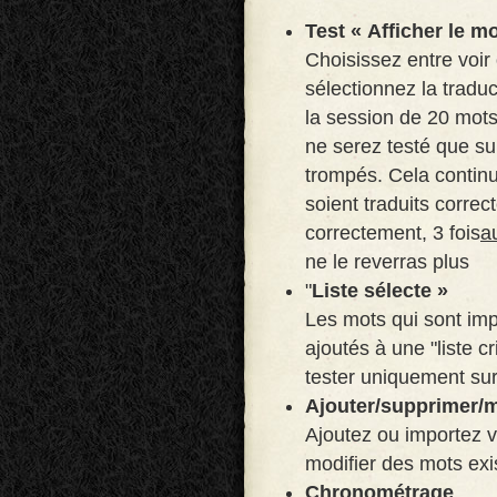
Test « Afficher le m
Choisissez entre voir
sélectionnez la tradu
la session de 20 mots
ne serez testé que su
trompés. Cela continu
soient traduits corre
correctement, 3 fois
a
ne le reverras plus
"
Liste sélecte »
Les mots qui sont imp
ajoutés à une "liste c
tester uniquement su
Ajouter/supprimer/m
Ajoutez ou importez 
modifier des mots exi
Chronométrage