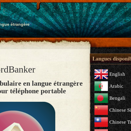
angue étrangère
Langues disponib
rdBanker
English
bulaire en langue étrangère
Arabic
our téléphone portable
Bengali
Chinese S
Chinese Tr