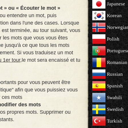
Japanese
ot » ou « Écouter le mot »
 ou entendre un mot, puis
Korean
ction dans l'une des cases. Lorsque
Norwegia
 est terminée, au tour suivant, vous
r les mots que vous vous êtes
Polish
e jusqu'à ce que tous les mots
Portugues
ctement. Si vous traduisez un mot
u 1er tour,
le mot sera encaissé et tu
Romanian
Russian
ortants pour vous peuvent être
Spanish
ritique" afin que vous puissiez vous
r ces mots
Swahili
odifier des mots
Swedish
vos propres mots. Supprimer ou
stants.
Turkish