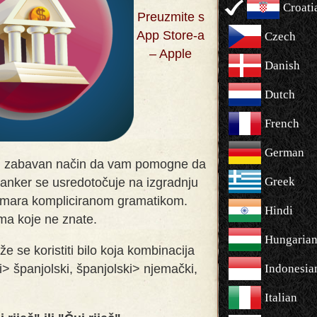
Croati
Preuzmite s
App Store-a
Czech
– Apple
Danish
Dutch
French
German
 i zabavan način da vam pomogne da
Greek
Banker se usredotočuje na izgradnju
zamara kompliciranom gramatikom.
Hindi
ima koje ne znate
.
Hungaria
že se koristiti bilo koja kombinacija
ki> španjolski, španjolski> njemački,
Indonesia
Italian