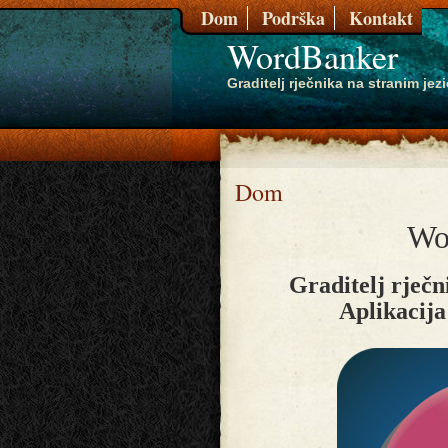
Dom
Podrška
Kontakt
WordBanker
Graditelj rječnika na stranim jez
Dom
Wo
Graditelj rječn
Aplikacija