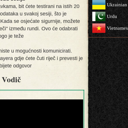
Ukrainian
ama, bit ćete testirani na istih 20
odataka u svakoj sesiji, što je
Urdu
 Kada se osjećate sigurnije, možete
Vietnames
ječi" između rundi. Ovo će odabrati
ogo je teže
 niste u mogućnosti komunicirati.
yera gdje ćete čuti riječ i prevesti je
obijete odgovor
Vodič