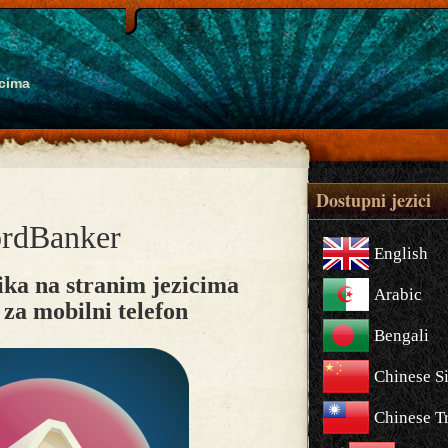
icima
Dostupni jezici
rdBanker
English
ika na stranim jezicima
Arabic
 za mobilni telefon
Bengali
Chinese S
Chinese Tr