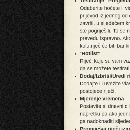
Testiranje "Pregledaj 
Odaberite hoćete li vidj
prijevod iz jednog od 
završi, u sljedećem kr
ste pogriješili. To se 
prevedu ispravno. Ako
kolu,
riječ će biti bank
“
Hotlist”
Riječi koje su vam va
da se možete testirat
Dodaj/Izbriši/Uredi r
Dodajte ili uvezite vlast
postojeće riječi.
Mjerenje vremena
Postavite si dnevni ci
napretku pa ako jedn
ga nadoknaditi sljede
Promiješaj riječi iz