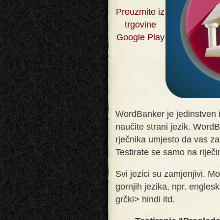
Preuzmite iz
trgovine
Google Play
WordBanker je jedinstven
naučite strani jezik. Word
rječnika umjesto da vas 
Testirate se samo na riječ
Svi jezici su zamjenjivi. Mo
gornjih jezika, npr. engles
grčki> hindi itd.