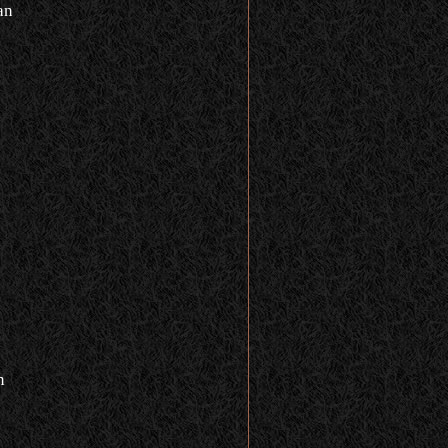
an
n
n