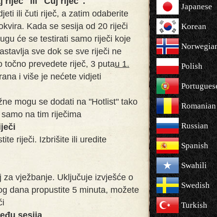
riječ" ili "Čuj riječ".
Japanese
eti ili čuti riječ, a zatim odaberite
okvira. Kada se sesija od 20 riječi
Korean
ugu će se testirati samo riječi koje
Norwegia
nastavlja sve dok se sve riječi ne
 točno prevedete riječ, 3 puta
u 1.
Polish
irana i više je nećete vidjeti
Portugues
žne mogu se dodati na "Hotlist" tako
Romanian
i samo na tim riječima
Russian
iječi
ite riječi. Izbrišite ili uredite
Spanish
Swahili
lj za vježbanje. Uključuje izvješće o
Swedish
og dana propustite 5 minuta, možete
ći
Turkish
među sesija