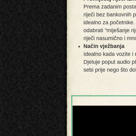
Prema zadanim postavk
riječi bez bankovnih p
idealno za početnike.
odabrati "miješanje ri
riječi nasumično i mn
Način vježbanja
Idealno kada vozite i
Djeluje poput audio pla
sebi prije nego što d