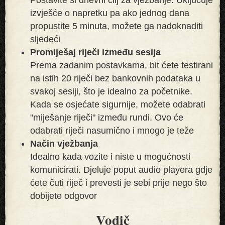
izvješće o napretku pa ako jednog dana
propustite 5 minuta, možete ga nadoknaditi
sljedeći
Promiješaj riječi između sesija
Prema zadanim postavkama, bit ćete testirani
na istih 20 riječi bez bankovnih podataka u
svakoj sesiji, što je idealno za početnike.
Kada se osjećate sigurnije, možete odabrati
"miješanje riječi" između rundi. Ovo će
odabrati riječi nasumično i mnogo je teže
Način vježbanja
Idealno kada vozite i niste u mogućnosti
komunicirati. Djeluje poput audio playera gdje
ćete čuti riječ i prevesti je sebi prije nego što
dobijete odgovor
Vodič