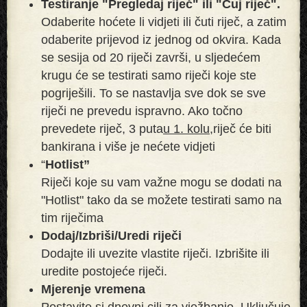
Testiranje "Pregledaj riječ" ili "Čuj riječ".
Odaberite hoćete li vidjeti ili čuti riječ, a zatim
odaberite prijevod iz jednog od okvira. Kada
se sesija od 20 riječi završi, u sljedećem
krugu će se testirati samo riječi koje ste
pogriješili. To se nastavlja sve dok se sve
riječi ne prevedu ispravno. Ako točno
prevedete riječ, 3 puta
u 1. kolu,
riječ će biti
bankirana i više je nećete vidjeti
“
Hotlist”
Riječi koje su vam važne mogu se dodati na
"Hotlist" tako da se možete testirati samo na
tim riječima
Dodaj/Izbriši/Uredi riječi
Dodajte ili uvezite vlastite riječi. Izbrišite ili
uredite postojeće riječi.
Mjerenje vremena
Postavite si dnevni cilj za vježbanje. Uključuje