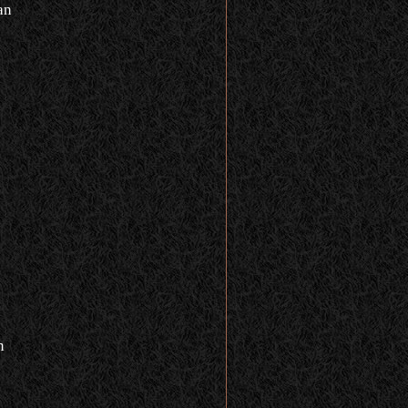
an
n
n