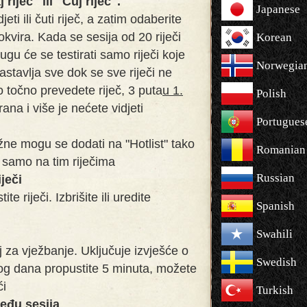
riječ" ili "Čuj riječ".
Japanese
eti ili čuti riječ, a zatim odaberite
okvira. Kada se sesija od 20 riječi
Korean
ugu će se testirati samo riječi koje
Norwegia
nastavlja sve dok se sve riječi ne
 točno prevedete riječ, 3 puta
u 1.
Polish
irana i više je nećete vidjeti
Portugues
žne mogu se dodati na "Hotlist" tako
Romanian
i samo na tim riječima
Russian
iječi
ite riječi. Izbrišite ili uredite
Spanish
Swahili
lj za vježbanje. Uključuje izvješće o
Swedish
og dana propustite 5 minuta, možete
ći
Turkish
među sesija