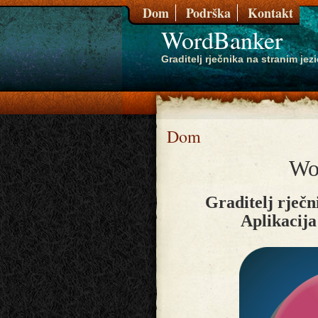
Dom
Podrška
Kontakt
WordBanker
Graditelj rječnika na stranim jez
Dom
Wo
Graditelj rječn
Aplikacija