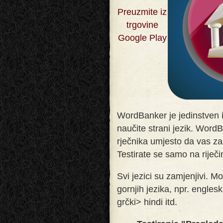
Preuzmite iz
trgovine
Google Play
WordBanker je jedinstven
naučite strani jezik. Word
rječnika umjesto da vas 
Testirate se samo na riječ
Svi jezici su zamjenjivi. Mo
gornjih jezika, npr. engles
grčki> hindi itd.