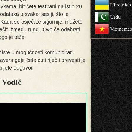
Ukrainian
ama, bit ćete testirani na istih 20
odataka u svakoj sesiji, što je
Urdu
 Kada se osjećate sigurnije, možete
Vietnames
ječi" između rundi. Ovo će odabrati
ogo je teže
 niste u mogućnosti komunicirati.
yera gdje ćete čuti riječ i prevesti je
obijete odgovor
Vodič