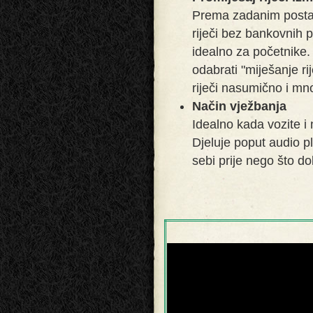
Prema zadanim postavk
riječi bez bankovnih p
idealno za početnike.
odabrati "miješanje ri
riječi nasumično i mn
Način vježbanja
Idealno kada vozite i
Djeluje poput audio pla
sebi prije nego što d