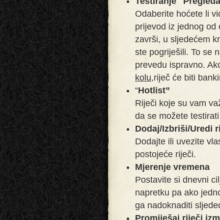
Testiranje "Pregledaj 
Odaberite hoćete li vidj
prijevod iz jednog od 
završi, u sljedećem kr
ste pogriješili. To se 
prevedu ispravno. Ako
kolu,
riječ će biti bank
“
Hotlist”
Riječi koje su vam va
da se možete testirat
Dodaj/Izbriši/Uredi r
Dodajte ili uvezite vlast
postojeće riječi.
Mjerenje vremena
Postavite si dnevni ci
napretku pa ako jedn
ga nadoknaditi sljede
Promiješaj riječi iz