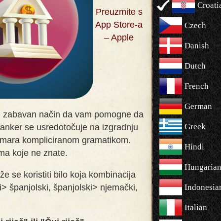
Croati
Preuzmite s
App Store-a
Czech
– Apple
Danish
Dutch
French
German
 i zabavan način da vam pomogne da
Greek
Banker se usredotočuje na izgradnju
zamara kompliciranom gramatikom.
Hindi
ima koje ne znate
.
Hungaria
že se koristiti bilo koja kombinacija
ki> španjolski, španjolski> njemački,
Indonesia
Italian