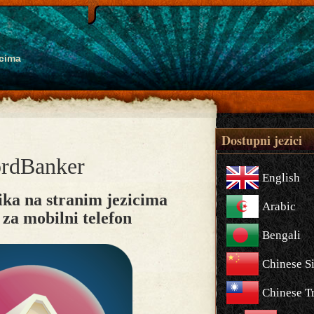
icima
Dostupni jezici
rdBanker
English
ika na stranim jezicima
Arabic
 za mobilni telefon
Bengali
Chinese S
Chinese Tr