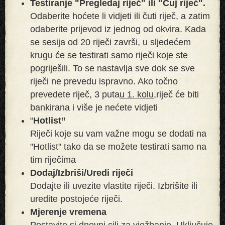
Testiranje "Pregledaj riječ" ili "Čuj riječ".
Odaberite hoćete li vidjeti ili čuti riječ, a zatim
odaberite prijevod iz jednog od okvira. Kada
se sesija od 20 riječi završi, u sljedećem
krugu će se testirati samo riječi koje ste
pogriješili. To se nastavlja sve dok se sve
riječi ne prevedu ispravno. Ako točno
prevedete riječ, 3 puta
u 1. kolu,
riječ će biti
bankirana i više je nećete vidjeti
“
Hotlist”
Riječi koje su vam važne mogu se dodati na
"Hotlist" tako da se možete testirati samo na
tim riječima
Dodaj/Izbriši/Uredi riječi
Dodajte ili uvezite vlastite riječi. Izbrišite ili
uredite postojeće riječi.
Mjerenje vremena
Postavite si dnevni cilj za vježbanje. Uključuje