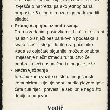
izvješće o napretku pa ako jednog dana
propustite 5 minuta, možete ga nadoknaditi
sljedeći
Promiješaj riječi između sesija
Prema zadanim postavkama, bit ćete testirani
na istih 20 riječi bez bankovnih podataka u
svakoj sesiji, što je idealno za početnike.
Kada se osjećate sigurnije, možete odabrati
"miješanje riječi" između rundi. Ovo će
odabrati riječi nasumično i mnogo je teže
Način vježbanja
Idealno kada vozite i niste u mogućnosti
komunicirati. Djeluje poput audio playera gdje
ćete čuti riječ i prevesti je sebi prije nego što
dobijete odgovor
Vodič