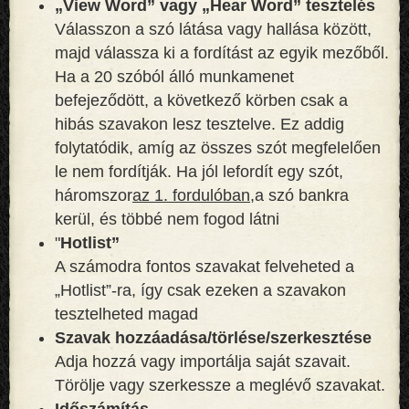
„View Word” vagy „Hear Word” tesztelés
Válasszon a szó látása vagy hallása között,
majd válassza ki a fordítást az egyik mezőből.
Ha a 20 szóból álló munkamenet
befejeződött, a következő körben csak a
hibás szavakon lesz tesztelve. Ez addig
folytatódik, amíg az összes szót megfelelően
le nem fordítják. Ha jól lefordít egy szót,
háromszor
az 1. fordulóban,
a szó bankra
kerül, és többé nem fogod látni
"
Hotlist”
A számodra fontos szavakat felveheted a
„Hotlist”-ra, így csak ezeken a szavakon
tesztelheted magad
Szavak hozzáadása/törlése/szerkesztése
Adja hozzá vagy importálja saját szavait.
Törölje vagy szerkessze a meglévő szavakat.
Időszámítás