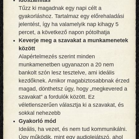
Tűzz ki magadnak egy napi célt a
gyakorláshoz. Tartalmaz egy előrehaladási
jelentést, így ha valamelyik nap kihagy 5
percet, a következő napon pótolhatja
Keverje meg a szavakat a munkamenetek
között
Alapértelmezés szerint minden
munkamenetben ugyanazon a 20 nem
bankolt szón lesz tesztelve, ami ideális
kezdőknek. Amikor magabiztosabbnak érzed
magad, dönthetsz úgy, hogy „megkevered a
szavakat” a fordulók között. Ez
véletlenszerűen választja ki a szavakat, és
sokkal nehezebb
Gyakorló mód
Ideális, ha vezet, és nem tud kommunikálni.
Úgy működik, mint egy audiolejátszó, ahol