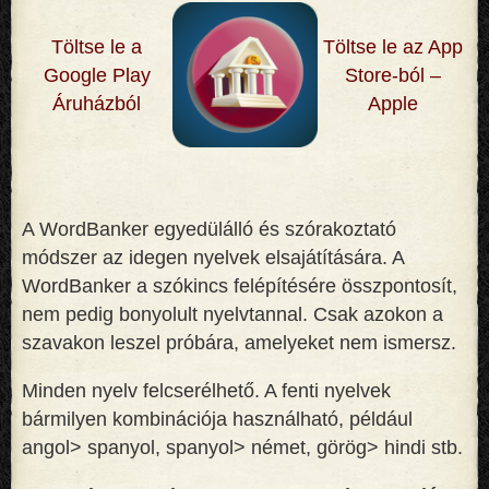
Töltse le a
Töltse le az App
Google Play
Store-ból –
Áruházból
Apple
A WordBanker egyedülálló és szórakoztató
módszer az idegen nyelvek elsajátítására. A
WordBanker a szókincs felépítésére összpontosít,
nem pedig bonyolult nyelvtannal. Csak azokon a
szavakon leszel próbára, amelyeket nem ismersz
.
Minden nyelv felcserélhető. A fenti nyelvek
bármilyen kombinációja használható, például
angol> spanyol, spanyol> német, görög> hindi stb.