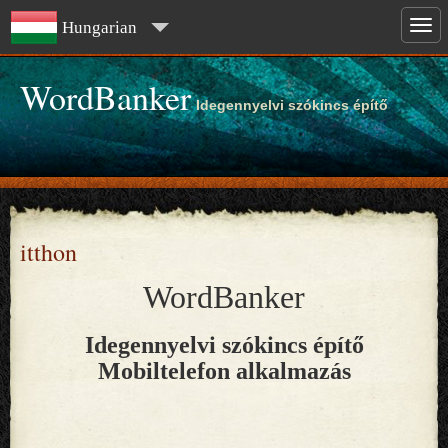
Hungarian
WordBanker
Idegennyelvi szókincs építő
itthon
WordBanker
Idegennyelvi szókincs építő
Mobiltelefon alkalmazás