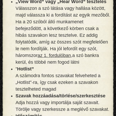
„View Word” vagy „Hear Word” tesztelés
Válasszon a szó látása vagy hallása között,
majd válassza ki a fordítást az egyik mezőből.
Ha a 20 szóból álló munkamenet
befejeződött, a következő körben csak a
hibás szavakon lesz tesztelve. Ez addig
folytatódik, amíg az összes szót megfelelően
le nem fordítják. Ha jól lefordít egy szót,
háromszor
az 1. fordulóban,
a szó bankra
kerül, és többé nem fogod látni
"
Hotlist”
A számodra fontos szavakat felveheted a
„Hotlist”-ra, így csak ezeken a szavakon
tesztelheted magad
Szavak hozzáadása/törlése/szerkesztése
Adja hozzá vagy importálja saját szavait.
Törölje vagy szerkessze a meglévő szavakat.
Időszámítás