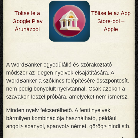
Töltse le a
Töltse le az App
Google Play
Store-ból –
Áruházból
Apple
A WordBanker egyedülálló és szórakoztató
módszer az idegen nyelvek elsajátítására. A
WordBanker a szókincs felépítésére összpontosít,
nem pedig bonyolult nyelvtannal. Csak azokon a
szavakon leszel próbára, amelyeket nem ismersz
.
Minden nyelv felcserélhető. A fenti nyelvek
bármilyen kombinációja használható, például
angol> spanyol, spanyol> német, görög> hindi stb.