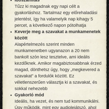
Tűzz ki magadnak egy napi célt a
gyakorláshoz. Tartalmaz egy előrehaladási
jelentést, így ha valamelyik nap kihagy 5
percet, a következő napon pótolhatja
Keverje meg a szavakat a munkamenetek
között
Alapértelmezés szerint minden
munkamenetben ugyanazon a 20 nem
bankolt szón lesz tesztelve, ami ideális
kezdőknek. Amikor magabiztosabbnak érzed
magad, dönthetsz úgy, hogy „megkevered a
szavakat” a fordulók között. Ez
véletlenszerűen választja ki a szavakat, és
sokkal nehezebb
Gyakorló mód
Ideális, ha vezet, és nem tud kommunikálni.
Úgy működik, mint egy audiolejátszó, ahol