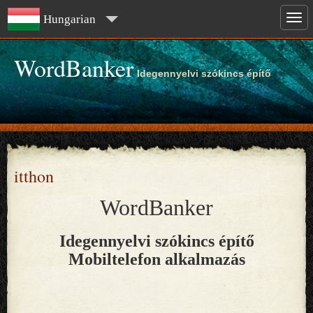
Hungarian
WordBanker
Idegennyelvi szókincs építő
itthon
WordBanker
Idegennyelvi szókincs építő
Mobiltelefon alkalmazás