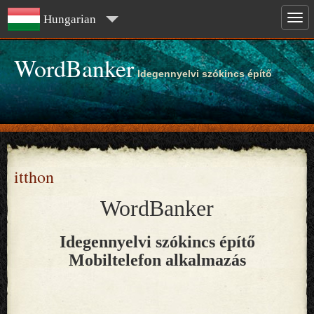
Hungarian
WordBanker
Idegennyelvi szókincs építő
itthon
WordBanker
Idegennyelvi szókincs építő
Mobiltelefon alkalmazás