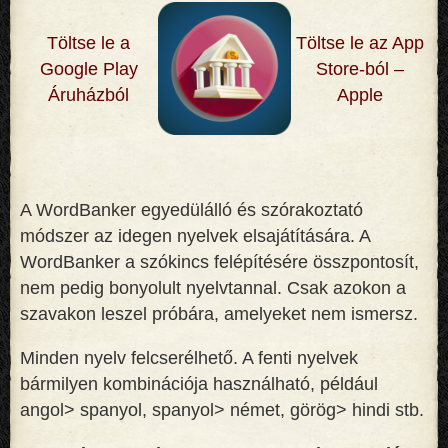
Töltse le a
Töltse le az App
Google Play
Store-ból –
Áruházból
Apple
A WordBanker egyedülálló és szórakoztató
módszer az idegen nyelvek elsajátítására. A
WordBanker a szókincs felépítésére összpontosít,
nem pedig bonyolult nyelvtannal. Csak azokon a
szavakon leszel próbára, amelyeket nem ismersz
.
Minden nyelv felcserélhető. A fenti nyelvek
bármilyen kombinációja használható, például
angol> spanyol, spanyol> német, görög> hindi stb.