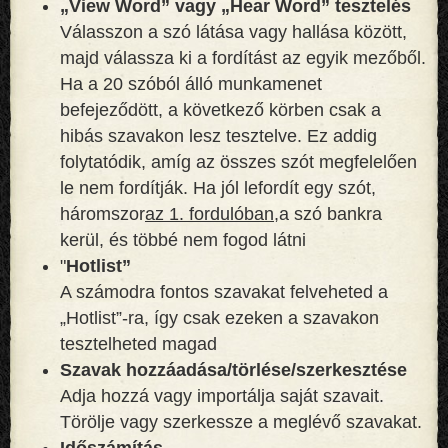
„View Word” vagy „Hear Word” tesztelés
Válasszon a szó látása vagy hallása között,
majd válassza ki a fordítást az egyik mezőből.
Ha a 20 szóból álló munkamenet
befejeződött, a következő körben csak a
hibás szavakon lesz tesztelve. Ez addig
folytatódik, amíg az összes szót megfelelően
le nem fordítják. Ha jól lefordít egy szót,
háromszor
az 1. fordulóban,
a szó bankra
kerül, és többé nem fogod látni
"
Hotlist”
A számodra fontos szavakat felveheted a
„Hotlist”-ra, így csak ezeken a szavakon
tesztelheted magad
Szavak hozzáadása/törlése/szerkesztése
Adja hozzá vagy importálja saját szavait.
Törölje vagy szerkessze a meglévő szavakat.
Időszámítás