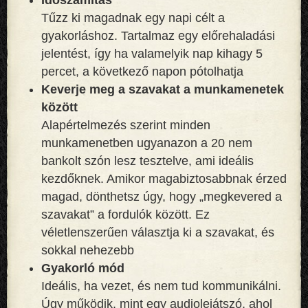
Tűzz ki magadnak egy napi célt a
gyakorláshoz. Tartalmaz egy előrehaladási
jelentést, így ha valamelyik nap kihagy 5
percet, a következő napon pótolhatja
Keverje meg a szavakat a munkamenetek
között
Alapértelmezés szerint minden
munkamenetben ugyanazon a 20 nem
bankolt szón lesz tesztelve, ami ideális
kezdőknek. Amikor magabiztosabbnak érzed
magad, dönthetsz úgy, hogy „megkevered a
szavakat” a fordulók között. Ez
véletlenszerűen választja ki a szavakat, és
sokkal nehezebb
Gyakorló mód
Ideális, ha vezet, és nem tud kommunikálni.
Úgy működik, mint egy audiolejátszó, ahol