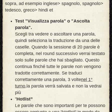
sopra, ad esempio inglese> spagnolo, spagnolo>
tedesco, greco> hindi et
Test "Visualizza parola" o "Ascolta
parola".
Scegli tra vedere o ascoltare una parola,
quindi seleziona la traduzione da una delle
caselle. Quando la sessione di 20 parole è
completa, nel round successivo verrai testato
solo sulle parole che hai sbagliato. Questo
continua finché tutte le parole non vengono
tradotte correttamente. Se traduci
correttamente una parola, 3 volte
nel 1°
turno,
la parola verrà salvata e non la vedrai
più
"
Hotlist”
Le parole che sono importanti per te possono
essere aggiunte a una "Hotlist" in modo da