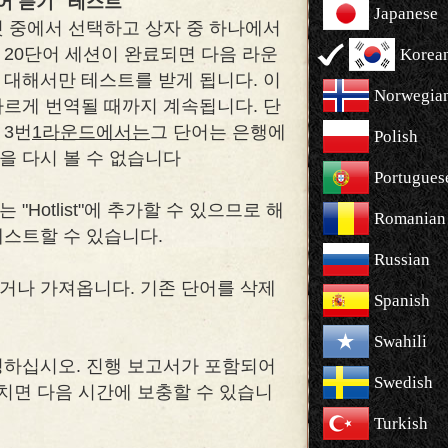
단어 듣기" 테스트
Japanese
것 중에서 선택하고 상자 중 하나에서
 20단어 세션이 완료되면 다음 라운
Korea
 대해서만 테스트를 받게 됩니다. 이
Norwegia
바르게 번역될 때까지 계속됩니다. 단
 3번
1라운드에서는
그 단어는 은행에
Polish
을 다시 볼 수 없습니다
Portugues
"Hotlist"에 추가할 수 있으므로 해
Romanian
테스트할 수 있습니다.
Russian
거나 가져옵니다. 기존 단어를 삭제
Spanish
Swahili
정하십시오. 진행 보고서가 포함되어
Swedish
치면 다음 시간에 보충할 수 있습니
Turkish