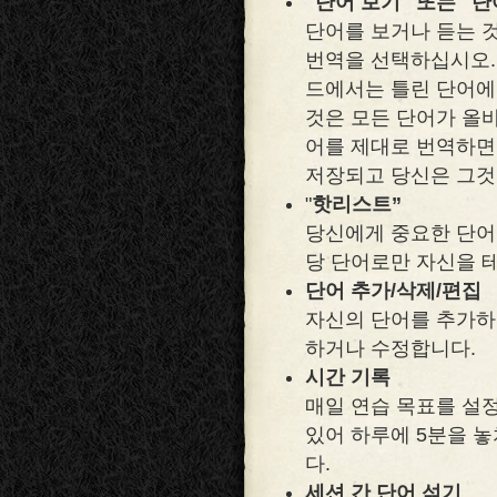
"단어 보기" 또는 "
단어를 보거나 듣는 
번역을 선택하십시오.
드에서는 틀린 단어에
것은 모든 단어가 올
어를 제대로 번역하면
저장되고 당신은 그것
"
핫리스트”
당신에게 중요한 단어는 
당 단어로만 자신을 
단어 추가/삭제/편집
자신의 단어를 추가하
하거나 수정합니다.
시간 기록
매일 연습 목표를 설
있어 하루에 5분을 놓
다.
세션 간 단어 섞기