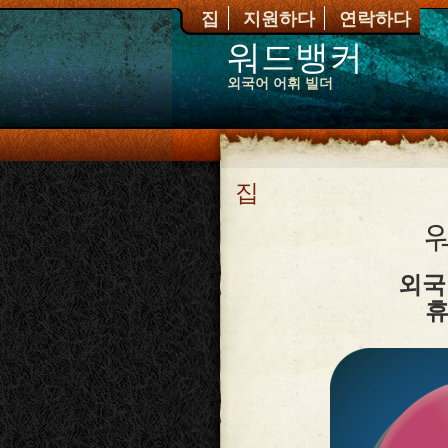
집
지원하다
연락하다
워드뱅커
외국어 어휘 빌더
집
외국
휴