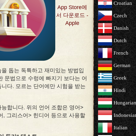
Croatian
App Store에
서 다운로드 -
Czech
Apple
Danish
Dutch
French
German
 학습을 돕는 독특하고 재미있는 방법입
Greek
복잡한 문법으로 수렁에 빠지기 보다는 어
둡니다. 모르는 단어에만 시험을 받는
Hindi
Hungaria
가능합니다. 위의 언어 조합은 영어>
어, 그리스어> 힌디어 등으로 사용할
Indonesia
Italian