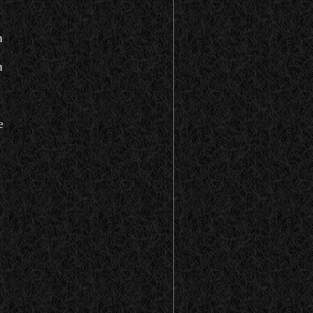
n
n
e