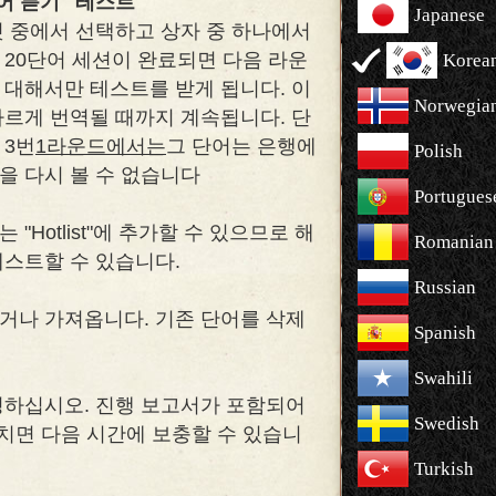
단어 듣기" 테스트
Japanese
것 중에서 선택하고 상자 중 하나에서
 20단어 세션이 완료되면 다음 라운
Korea
 대해서만 테스트를 받게 됩니다. 이
Norwegia
바르게 번역될 때까지 계속됩니다. 단
 3번
1라운드에서는
그 단어는 은행에
Polish
을 다시 볼 수 없습니다
Portugues
"Hotlist"에 추가할 수 있으므로 해
Romanian
테스트할 수 있습니다.
Russian
거나 가져옵니다. 기존 단어를 삭제
Spanish
Swahili
정하십시오. 진행 보고서가 포함되어
Swedish
치면 다음 시간에 보충할 수 있습니
Turkish