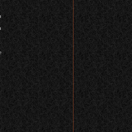
n
n
e