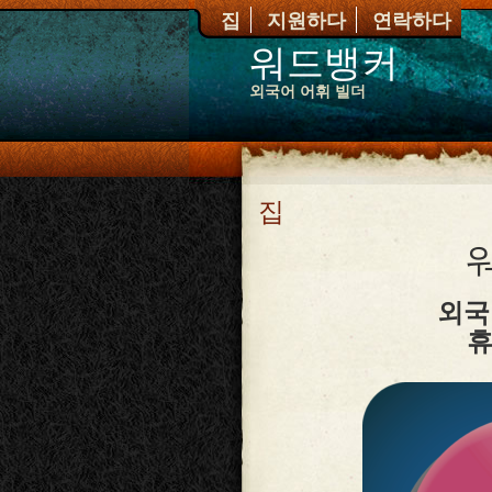
집
지원하다
연락하다
워드뱅커
외국어 어휘 빌더
집
외국
휴