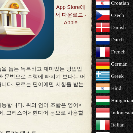
Croatian
App Store에
서 다운로드 -
Czech
Apple
Danish
Dutch
French
German
 학습을 돕는 독특하고 재미있는 방법입
Greek
복잡한 문법으로 수렁에 빠지기 보다는 어
둡니다. 모르는 단어에만 시험을 받는
Hindi
Hungaria
가능합니다. 위의 언어 조합은 영어>
어, 그리스어> 힌디어 등으로 사용할
Indonesia
Italian