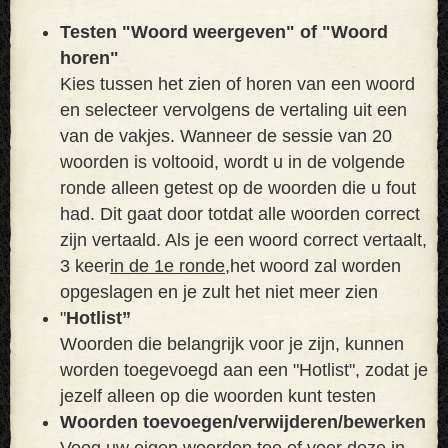
Testen "Woord weergeven" of "Woord
horen"
Kies tussen het zien of horen van een woord
en selecteer vervolgens de vertaling uit een
van de vakjes. Wanneer de sessie van 20
woorden is voltooid, wordt u in de volgende
ronde alleen getest op de woorden die u fout
had. Dit gaat door totdat alle woorden correct
zijn vertaald. Als je een woord correct vertaalt,
3 keer
in de 1e ronde,
het woord zal worden
opgeslagen en je zult het niet meer zien
"
Hotlist”
Woorden die belangrijk voor je zijn, kunnen
worden toegevoegd aan een "Hotlist", zodat je
jezelf alleen op die woorden kunt testen
Woorden toevoegen/verwijderen/bewerken
Voeg uw eigen woorden toe of voer deze in.