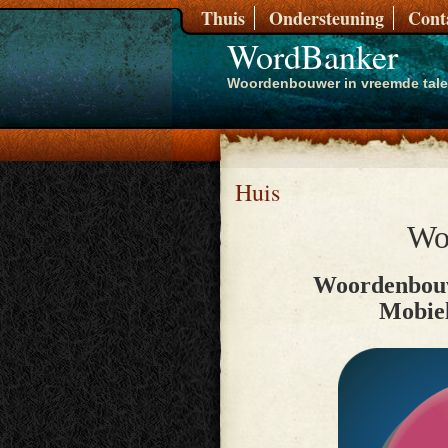
Thuis
Ondersteuning
Cont
WordBanker
Woordenbouwer in vreemde tal
Huis
Wo
Woordenbouw
Mobiel