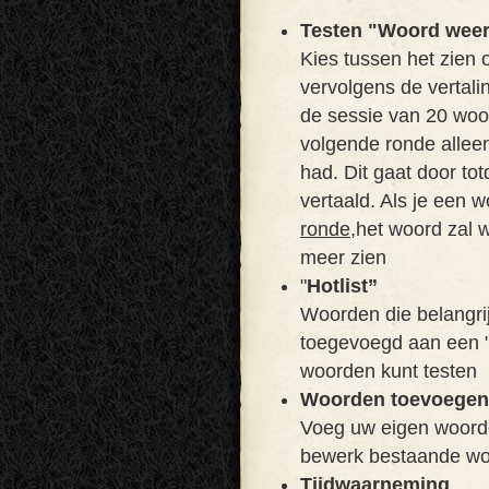
Testen "Woord weer
Kies tussen het zien 
vervolgens de vertali
de sessie van 20 woor
volgende ronde alleen
had. Dit gaat door tot
vertaald. Als je een w
ronde,
het woord zal w
meer zien
"
Hotlist”
Woorden die belangrij
toegevoegd aan een "Ho
woorden kunt testen
Woorden toevoegen
Voeg uw eigen woorden
bewerk bestaande wo
Tijdwaarneming