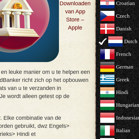
Downloaden
Croatian
van App
Czech
Store –
Apple
Danish
Dutch
French
German
 en leuke manier om u te helpen een
Greek
rdBanker richt zich op het opbouwen
ats van u te verzanden in
Hindi
Je wordt alleen getest op de
Hungaria
ar. Elke combinatie van de
Indonesia
orden gebruikt, dwz Engels>
Italian
ieks> Hindi et