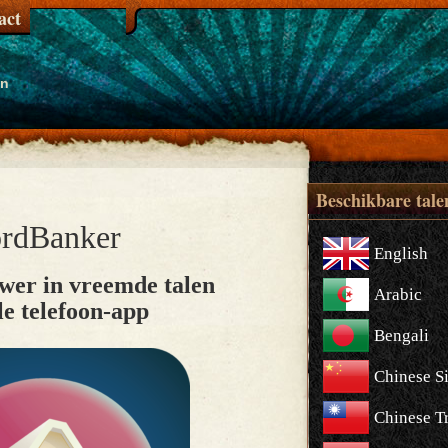
act
en
Beschikbare tale
rdBanker
English
er in vreemde talen
Arabic
e telefoon-app
Bengali
Chinese S
Chinese Tr