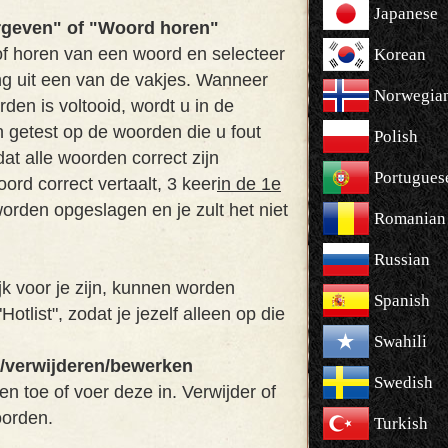
Japanese
geven" of "Woord horen"
of horen van een woord en selecteer
Korean
ng uit een van de vakjes. Wanneer
Norwegia
den is voltooid, wordt u in de
 getest op de woorden die u fout
Polish
dat alle woorden correct zijn
Portugues
oord correct vertaalt, 3 keer
in de 1e
orden opgeslagen en je zult het niet
Romanian
Russian
k voor je zijn, kunnen worden
Spanish
tlist", zodat je jezelf alleen op die
Swahili
/verwijderen/bewerken
Swedish
 toe of voer deze in. Verwijder of
orden.
Turkish