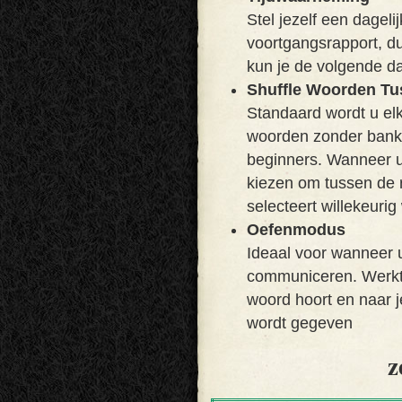
Stel jezelf een dagel
voortgangsrapport, du
kun je de volgende d
Shuffle Woorden Tu
Standaard wordt u elk
woorden zonder bankr
beginners. Wanneer u 
kiezen om tussen de r
selecteert willekeurig
Oefenmodus
Ideaal voor wanneer u
communiceren. Werkt 
woord hoort en naar j
wordt gegeven
z