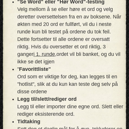
"Se Word" eller "Hør Word"-testing
Velg mellom å se eller høre et ord og velg
deretter oversettelsen fra en av boksene. Når
økten med 20 ord er fullført, vil du i neste
runde kun bli testet på ordene du tok feil.
Dette fortsetter til alle ordene er oversatt
riktig. Hvis du oversetter et ord riktig, 3
ganger
i 1. runde,
ordet vil bli banket, og du vil
ikke se det igjen
"
Favorittliste"
Ord som er viktige for deg, kan legges til en
"hotlist", slik at du kun kan teste deg selv på
disse ordene
Legg til/slett/rediger ord
Legg til eller importer dine egne ord. Slett eller
rediger eksisterende ord.
Tidtaking
Sett deg et daglig mål for å øve. Inkluderer en