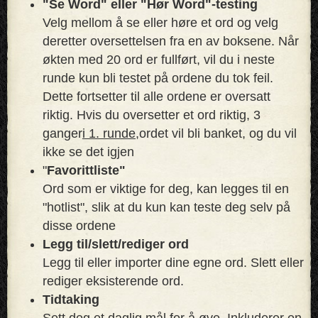
"Se Word" eller "Hør Word"-testing
Velg mellom å se eller høre et ord og velg
deretter oversettelsen fra en av boksene. Når
økten med 20 ord er fullført, vil du i neste
runde kun bli testet på ordene du tok feil.
Dette fortsetter til alle ordene er oversatt
riktig. Hvis du oversetter et ord riktig, 3
ganger
i 1. runde,
ordet vil bli banket, og du vil
ikke se det igjen
"
Favorittliste"
Ord som er viktige for deg, kan legges til en
"hotlist", slik at du kun kan teste deg selv på
disse ordene
Legg til/slett/rediger ord
Legg til eller importer dine egne ord. Slett eller
rediger eksisterende ord.
Tidtaking
Sett deg et daglig mål for å øve. Inkluderer en