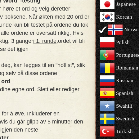
r Word"-testing
Japanese
 høre et ord og velg deretter
av boksene. Når økten med 20 ord er
Korean
e runde kun bli testet på ordene du tok
Norwe
il alle ordene er oversatt riktig. Hvis
iktig, 3 ganger
i 1. runde,
ordet vil bli
Polish
 se det igjen
Portugues
deg, kan legges til en "hotlist", slik
Romanian
eg selv på disse ordene
Russian
r ord
 dine egne ord. Slett eller rediger
Spanish
Swahili
 for å øve. Inkluderer en
Swedish
hvis du går glipp av 5 minutter den
igjen den neste
Turkish
kter