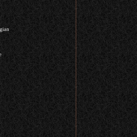
gian
e