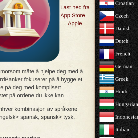
Croatian
Last ned fra
App Store –
Czech
Apple
Danish
Dutch
French
German
 morsom måte å hjelpe deg med å
Greek
rdBanker fokuserer på å bygge et
ære på deg med komplisert
Hindi
stet på ordene du ikke kan
.
Hungaria
 Enhver kombinasjon av språkene
engelsk> spansk, spansk> tysk,
Indonesia
Italian