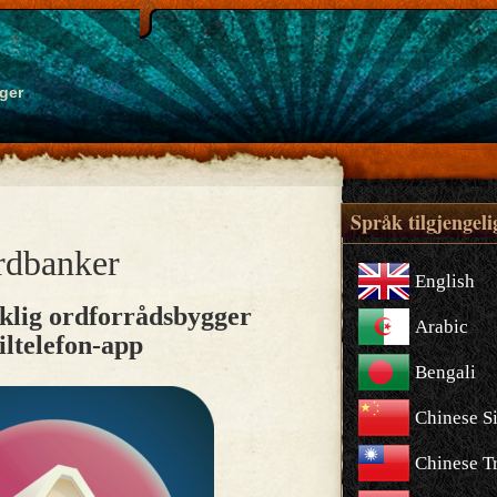
ger
Språk tilgjengeli
rdbanker
English
lig ordforrådsbygger
Arabic
ltelefon-app
Bengali
Chinese S
Chinese Tr