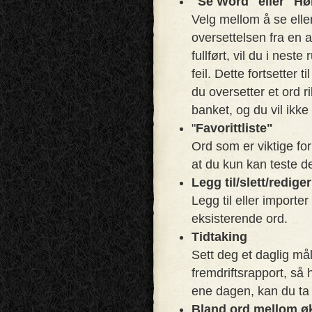
"Se Word" eller "Hø
Velg mellom å se eller
oversettelsen fra en 
fullført, vil du i nest
feil. Dette fortsetter t
du oversetter et ord r
banket, og du vil ikke
"
Favorittliste"
Ord som er viktige for 
at du kun kan teste d
Legg til/slett/redige
Legg til eller importer
eksisterende ord.
Tidtaking
Sett deg et daglig mål
fremdriftsrapport, så 
ene dagen, kan du ta 
Bland ord mellom ø