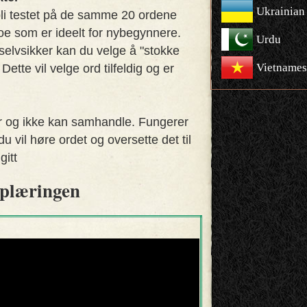
Ukrainian
bli testet på de samme 20 ordene
oe som er ideelt for nybegynnere.
Urdu
selvsikker kan du velge å "stokke
Vietnames
ette vil velge ord tilfeldig og er
rer og ikke kan samhandle. Fungerer
du vil høre ordet og oversette det til
gitt
plæringen