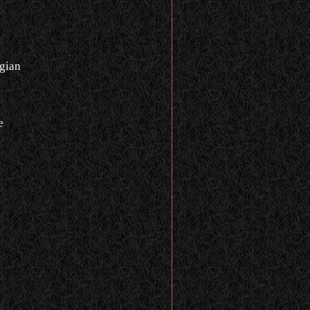
gian
e