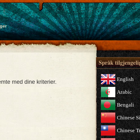
ger
Språk tilgjengeli
English
mte med dine kriterier.
Arabic
Bengali
Chinese S
Chinese Tr