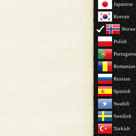
Japanese
Korean
Norwe
Polish
Portugues
Romanian
Russian
Spanish
Swahili
Swedish
Turkish