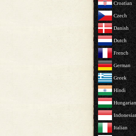
Croatian
Czech
Danish
Dutch
French
German
Greek
Hindi
Hungaria
Indonesia
Italian