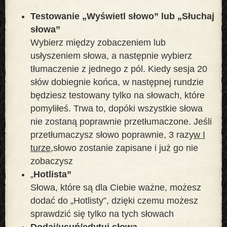
Testowanie „Wyświetl słowo” lub „Słuchaj
słowa”
Wybierz między zobaczeniem lub
usłyszeniem słowa, a następnie wybierz
tłumaczenie z jednego z pól. Kiedy sesja 20
słów dobiegnie końca, w następnej rundzie
będziesz testowany tylko na słowach, które
pomyliłeś. Trwa to, dopóki wszystkie słowa
nie zostaną poprawnie przetłumaczone. Jeśli
przetłumaczysz słowo poprawnie, 3 razy
w I
turze,
słowo zostanie zapisane i już go nie
zobaczysz
„
Hotlista”
Słowa, które są dla Ciebie ważne, możesz
dodać do „Hotlisty”, dzięki czemu możesz
sprawdzić się tylko na tych słowach
Dodaj/usuń/edytuj słowa