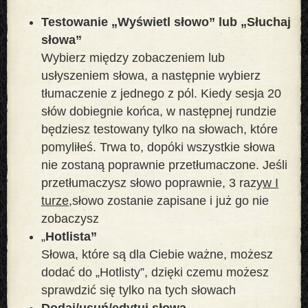
Testowanie „Wyświetl słowo” lub „Słuchaj
słowa”
Wybierz między zobaczeniem lub
usłyszeniem słowa, a następnie wybierz
tłumaczenie z jednego z pól. Kiedy sesja 20
słów dobiegnie końca, w następnej rundzie
będziesz testowany tylko na słowach, które
pomyliłeś. Trwa to, dopóki wszystkie słowa
nie zostaną poprawnie przetłumaczone. Jeśli
przetłumaczysz słowo poprawnie, 3 razy
w I
turze,
słowo zostanie zapisane i już go nie
zobaczysz
„
Hotlista”
Słowa, które są dla Ciebie ważne, możesz
dodać do „Hotlisty”, dzięki czemu możesz
sprawdzić się tylko na tych słowach
Dodaj/usuń/edytuj słowa