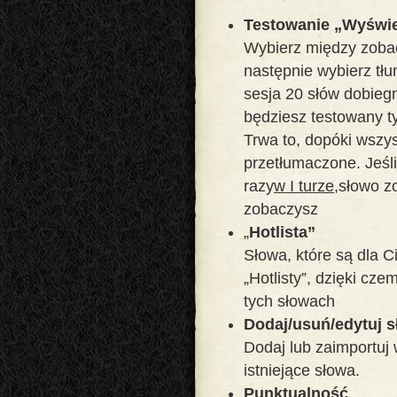
Testowanie „Wyświet
Wybierz między zoba
następnie wybierz tłu
sesja 20 słów dobieg
będziesz testowany ty
Trwa to, dopóki wszy
przetłumaczone. Jeśl
razy
w I turze,
słowo zo
zobaczysz
„
Hotlista”
Słowa, które są dla 
„Hotlisty”, dzięki cz
tych słowach
Dodaj/usuń/edytuj 
Dodaj lub zaimportuj 
istniejące słowa.
Punktualność