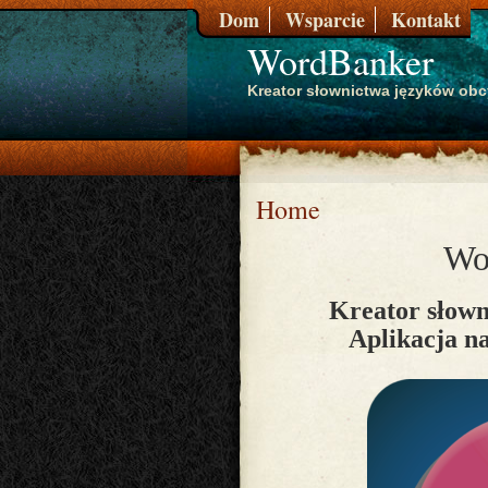
Dom
Wsparcie
Kontakt
WordBanker
Kreator słownictwa języków ob
Home
Wo
Kreator słow
Aplikacja n