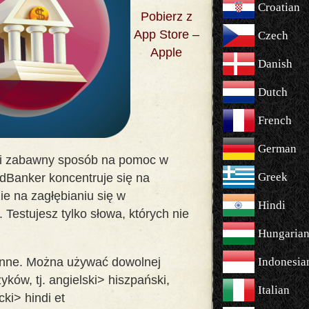
Croatian
Pobierz z
App Store –
Czech
Apple
Danish
Dutch
French
German
 i zabawny sposób na pomoc w
Greek
dBanker koncentruje się na
ie na zagłębianiu się w
Hindi
Testujesz tylko słowa, których nie
Hungaria
enne. Można używać dowolnej
Indonesia
ków, tj. angielski> hiszpański,
Italian
ki> hindi et