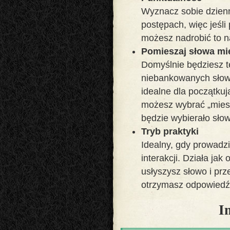
Wyznacz sobie dzienn
postępach, więc jeśli
możesz nadrobić to 
Pomieszaj słowa mi
Domyślnie będziesz 
niebankowanych słowa
idealne dla początkuj
możesz wybrać „mies
będzie wybierało słow
Tryb praktyki
Idealny, gdy prowadz
interakcji. Działa ja
usłyszysz słowo i prz
otrzymasz odpowiedź
I