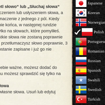
Japanese
l słowo” lub „Słuchaj słowa”
czeniem lub usłyszeniem słowa, a
Korean
maczenie z jednego z pól. Kiedy
Norwegia
nie końca, w następnej rundzie
lko na słowach, które pomyliłeś.
Polish
stkie słowa nie zostaną poprawnie
Portugues
i przetłumaczysz słowo poprawnie, 3
stanie zapisane i już go nie
Romanian
Russian
Ciebie ważne, możesz dodać do
Spanish
emu możesz sprawdzić się tylko na
Swahili
słowa
Swedish
własne słowa. Usuń lub edytuj
Turkish