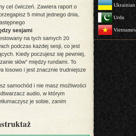
Ukrainian
y cel ćwiczeń. Zawiera raport o
 przegapisz 5 minut jednego dnia,
Urdu
następnego
Vietnames
ędzy sesjami
testowany na tych samych 20
ch podczas każdej sesji, co jest
ących. Kiedy poczujesz się pewniej,
zanie słów” między rundami. To
a losowo i jest znacznie trudniejsze
isz samochód i nie masz możliwości
k odtwarzacz audio, w którym
etłumaczysz je sobie, zanim
nstruktaż