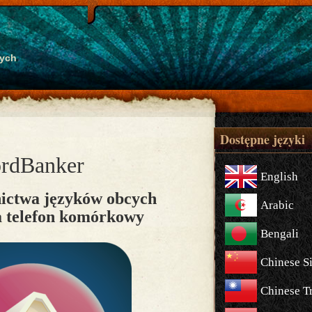
cych
Dostępne języki
rdBanker
English
nictwa języków obcych
Arabic
a telefon komórkowy
Bengali
Chinese S
Chinese Tr