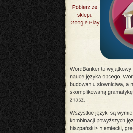
Pobierz ze
sklepu
Google Play
WordBanker to wyjątkowy
nauce języka obcego. Wor
budowaniu słownictwa, a n
skomplikowaną gramatykę. 
znasz
.
Wszystkie języki są wymi
kombinacji powyższych języ
hiszpański> niemiecki, grec