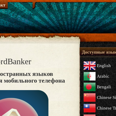
акт
Доступные язы
rdBanker
English
ностранных языков
Arabic
я мобильного телефона
Bengali
Chinese S
Chinese Tr