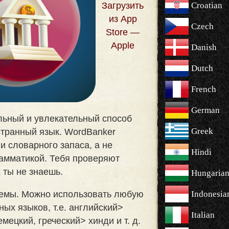
Загрузить
Croatian
из App
Czech
Store —
Apple
Danish
Dutch
French
German
льный и увлекательный способ
Greek
странный язык. WordBanker
и словарного запаса, а не
Hindi
рамматикой. Тебя проверяют
х ты не знаешь
.
Hungaria
яемы. Можно использовать любую
Indonesia
ых языков, т.е. английский>
Italian
мецкий, греческий> хинди и т. д.