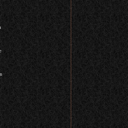
n
e
n