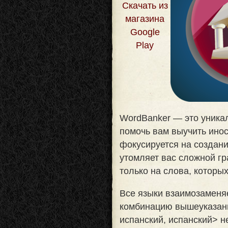
Скачать из
магазина
Google
Play
WordBanker — это уника
помочь вам выучить ино
фокусируется на создани
утомляет вас сложной г
только на слова, которы
Все языки взаимозамен
комбинацию вышеуказанн
испанский, испанский> не