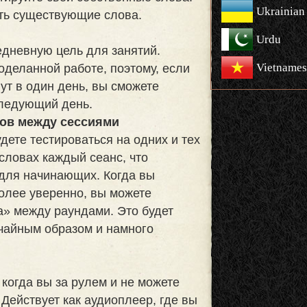
Ukrainian
ть существующие слова.
Urdu
едневную цель для занятий.
Vietnames
оделанной работе, поэтому, если
ут в один день, вы сможете
следующий день.
ов между сессиями
дете тестироваться на одних и тех
словах каждый сеанс, что
для начинающих. Когда вы
более уверенно, вы можете
а» между раундами. Это будет
чайным образом и намного
когда вы за рулем и не можете
Действует как аудиоплеер, где вы