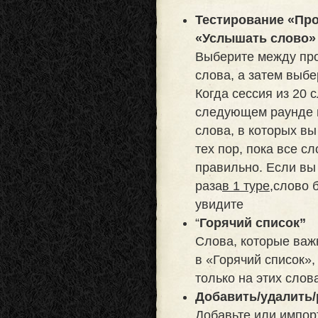
Тестирование «Про
«Услышать слово»
Выберите между пр
слова, а затем выбе
Когда сессия из 20 
следующем раунде в
слова, в которых в
тех пор, пока все с
правильно. Если вы
раза
в 1 туре,
слово б
увидите
“
Горячий список”
Слова, которые важ
в «Горячий список»,
только на этих слов
Добавить/удалить/
Добавьте или импор