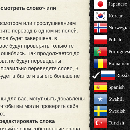
Japanese
смотреть слово» или
Korean
осмотром или прослушиванием
Norwegia
рите перевод в одном из полей.
слов будет завершена, в
Polish
ас будут проверять только те
Portugues
ы ошиблись. Так продолжается до
лова не будут переведены
Romanian
 правильно переведете слово, 3
Russia
удет в банке и вы его больше не
Spanish
ны для вас, могут быть добавлены
Swahili
 чтобы вы могли проверить себя
Swedish
ах.
редактировать слова
Turkish
тируйте свои собственные слова.