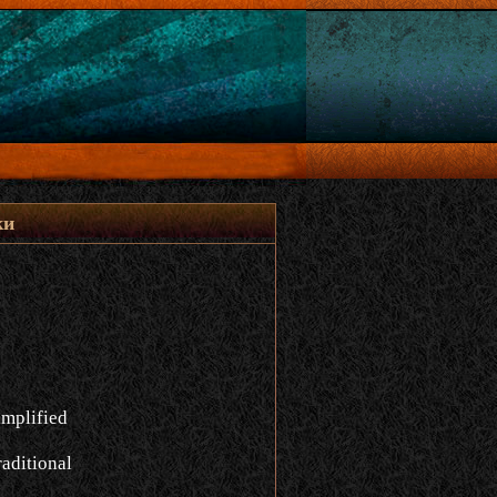
ки
implified
aditional