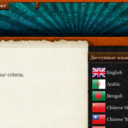
акт
Доступные язы
English
r criteria.
Arabic
Bengali
Chinese S
Chinese Tr