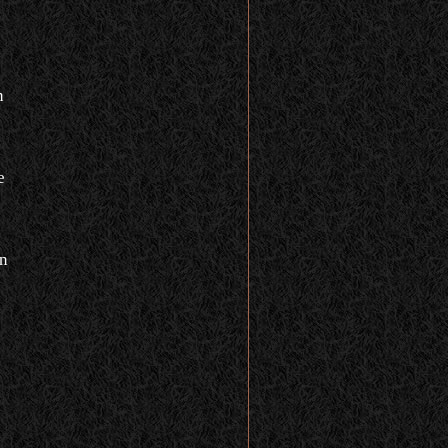
n
e
n