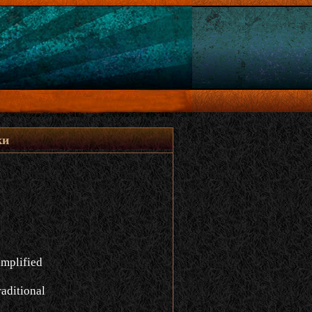
ки
implified
aditional