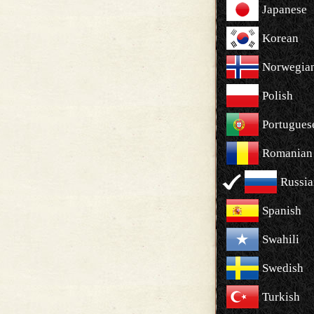
Japanese
Korean
Norwegia
Polish
Portugues
Romanian
Russia
Spanish
Swahili
Swedish
Turkish