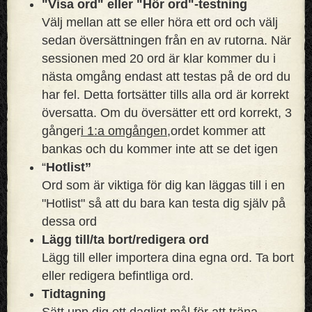
"Visa ord" eller "Hör ord"-testning
Välj mellan att se eller höra ett ord och välj
sedan översättningen från en av rutorna. När
sessionen med 20 ord är klar kommer du i
nästa omgång endast att testas på de ord du
har fel. Detta fortsätter tills alla ord är korrekt
översatta. Om du översätter ett ord korrekt, 3
gånger
i 1:a omgången,
ordet kommer att
bankas och du kommer inte att se det igen
“
Hotlist”
Ord som är viktiga för dig kan läggas till i en
"Hotlist" så att du bara kan testa dig själv på
dessa ord
Lägg till/ta bort/redigera ord
Lägg till eller importera dina egna ord. Ta bort
eller redigera befintliga ord.
Tidtagning
Sätt upp dig ett dagligt mål för att träna.