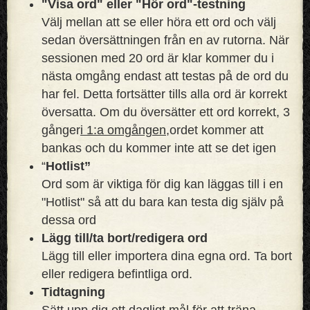
"Visa ord" eller "Hör ord"-testning
Välj mellan att se eller höra ett ord och välj
sedan översättningen från en av rutorna. När
sessionen med 20 ord är klar kommer du i
nästa omgång endast att testas på de ord du
har fel. Detta fortsätter tills alla ord är korrekt
översatta. Om du översätter ett ord korrekt, 3
gånger
i 1:a omgången,
ordet kommer att
bankas och du kommer inte att se det igen
“
Hotlist”
Ord som är viktiga för dig kan läggas till i en
"Hotlist" så att du bara kan testa dig själv på
dessa ord
Lägg till/ta bort/redigera ord
Lägg till eller importera dina egna ord. Ta bort
eller redigera befintliga ord.
Tidtagning
Sätt upp dig ett dagligt mål för att träna.