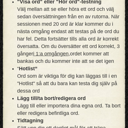
"Visa ord" eller "Hör ord"-testning
Välj mellan att se eller höra ett ord och välj
sedan översättningen från en av rutorna. När
sessionen med 20 ord är klar kommer du i
nästa omgång endast att testas på de ord du
har fel. Detta fortsätter tills alla ord är korrekt
översatta. Om du översätter ett ord korrekt, 3
gånger
i 1:a omgången,
ordet kommer att
bankas och du kommer inte att se det igen
“
Hotlist”
Ord som är viktiga för dig kan läggas till i en
"Hotlist" så att du bara kan testa dig själv på
dessa ord
Lägg till/ta bort/redigera ord
Lägg till eller importera dina egna ord. Ta bort
eller redigera befintliga ord.
Tidtagning
Sätt upp dig ett dagligt mål för att träna.