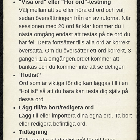
"Visa ord" eller "Hör ord"-testning
Välj mellan att se eller höra ett ord och välj
sedan översättningen från en av rutorna. När
sessionen med 20 ord är klar kommer du i
nästa omgång endast att testas på de ord du
har fel. Detta fortsätter tills alla ord är korrekt
översatta. Om du översätter ett ord korrekt, 3
gånger
i 1:a omgången,
ordet kommer att
bankas och du kommer inte att se det igen
“
Hotlist”
Ord som är viktiga för dig kan läggas till i en
"Hotlist" så att du bara kan testa dig själv på
dessa ord
Lägg till/ta bort/redigera ord
Lägg till eller importera dina egna ord. Ta bort
eller redigera befintliga ord.
Tidtagning
Sätt upp dig ett dagligt mål för att träna.