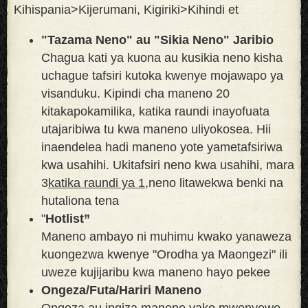
Kihispania>Kijerumani, Kigiriki>Kihindi et
"Tazama Neno" au "Sikia Neno" Jaribio
Chagua kati ya kuona au kusikia neno kisha
uchague tafsiri kutoka kwenye mojawapo ya
visanduku. Kipindi cha maneno 20
kitakapokamilika, katika raundi inayofuata
utajaribiwa tu kwa maneno uliyokosea. Hii
inaendelea hadi maneno yote yametafsiriwa
kwa usahihi. Ukitafsiri neno kwa usahihi, mara
3
katika raundi ya 1,
neno litawekwa benki na
hutaliona tena
"
Hotlist”
Maneno ambayo ni muhimu kwako yanaweza
kuongezwa kwenye "Orodha ya Maongezi" ili
uweze kujijaribu kwa maneno hayo pekee
Ongeza/Futa/Hariri Maneno
Ongeza au ingiza maneno yako mwenyewe.