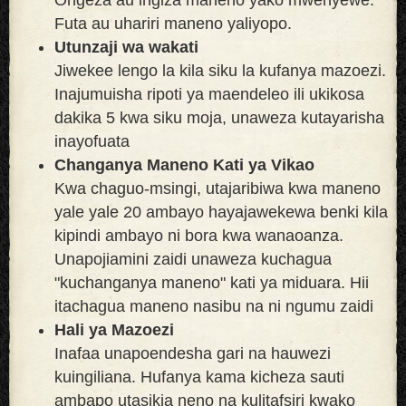
Futa au uhariri maneno yaliyopo.
Utunzaji wa wakati
Jiwekee lengo la kila siku la kufanya mazoezi.
Inajumuisha ripoti ya maendeleo ili ukikosa
dakika 5 kwa siku moja, unaweza kutayarisha
inayofuata
Changanya Maneno Kati ya Vikao
Kwa chaguo-msingi, utajaribiwa kwa maneno
yale yale 20 ambayo hayajawekewa benki kila
kipindi ambayo ni bora kwa wanaoanza.
Unapojiamini zaidi unaweza kuchagua
"kuchanganya maneno" kati ya miduara. Hii
itachagua maneno nasibu na ni ngumu zaidi
Hali ya Mazoezi
Inafaa unapoendesha gari na hauwezi
kuingiliana. Hufanya kama kicheza sauti
ambapo utasikia neno na kulitafsiri kwako