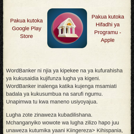
Pakua kutoka
Pakua kutoka
Hifadhi ya
Google Play
Programu -
Store
Apple
WordBanker ni njia ya kipekee na ya kufurahisha
ya kukusaidia kujifunza lugha ya kigeni.
WordBanker inalenga katika kujenga msamiati
badala ya kukusumbua na sarufi ngumu.
Unapimwa tu kwa maneno usiyoyajua
.
Lugha zote zinaweza kubadilishana.
Mchanganyiko wowote wa lugha zilizo hapo juu
unaweza kutumika yaani Kiingereza> Kihispania,