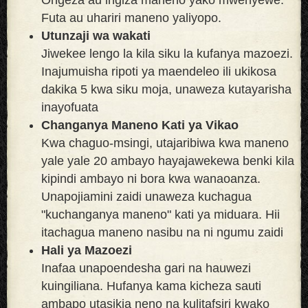
Futa au uhariri maneno yaliyopo.
Utunzaji wa wakati
Jiwekee lengo la kila siku la kufanya mazoezi.
Inajumuisha ripoti ya maendeleo ili ukikosa
dakika 5 kwa siku moja, unaweza kutayarisha
inayofuata
Changanya Maneno Kati ya Vikao
Kwa chaguo-msingi, utajaribiwa kwa maneno
yale yale 20 ambayo hayajawekewa benki kila
kipindi ambayo ni bora kwa wanaoanza.
Unapojiamini zaidi unaweza kuchagua
"kuchanganya maneno" kati ya miduara. Hii
itachagua maneno nasibu na ni ngumu zaidi
Hali ya Mazoezi
Inafaa unapoendesha gari na hauwezi
kuingiliana. Hufanya kama kicheza sauti
ambapo utasikia neno na kulitafsiri kwako