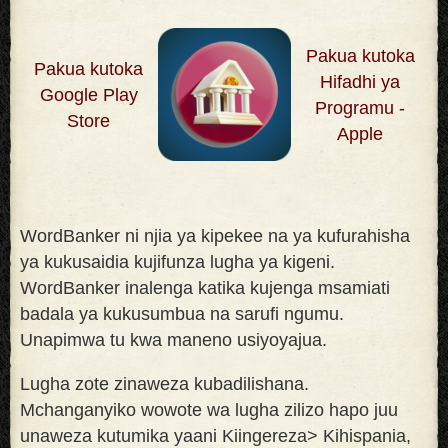
Pakua kutoka
Pakua kutoka
Hifadhi ya
Google Play
Programu -
Store
Apple
WordBanker ni njia ya kipekee na ya kufurahisha
ya kukusaidia kujifunza lugha ya kigeni.
WordBanker inalenga katika kujenga msamiati
badala ya kukusumbua na sarufi ngumu.
Unapimwa tu kwa maneno usiyoyajua
.
Lugha zote zinaweza kubadilishana.
Mchanganyiko wowote wa lugha zilizo hapo juu
unaweza kutumika yaani Kiingereza> Kihispania,