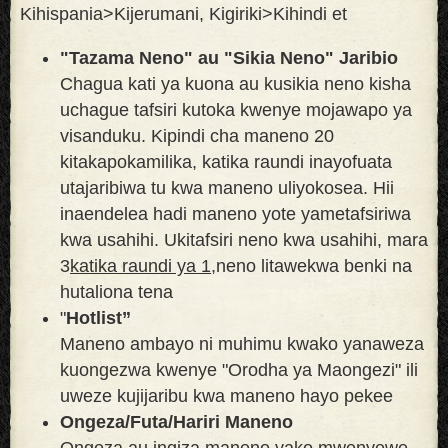
Kihispania>Kijerumani, Kigiriki>Kihindi et
"Tazama Neno" au "Sikia Neno" Jaribio
Chagua kati ya kuona au kusikia neno kisha
uchague tafsiri kutoka kwenye mojawapo ya
visanduku. Kipindi cha maneno 20
kitakapokamilika, katika raundi inayofuata
utajaribiwa tu kwa maneno uliyokosea. Hii
inaendelea hadi maneno yote yametafsiriwa
kwa usahihi. Ukitafsiri neno kwa usahihi, mara
3
katika raundi ya 1,
neno litawekwa benki na
hutaliona tena
"
Hotlist”
Maneno ambayo ni muhimu kwako yanaweza
kuongezwa kwenye "Orodha ya Maongezi" ili
uweze kujijaribu kwa maneno hayo pekee
Ongeza/Futa/Hariri Maneno
Ongeza au ingiza maneno yako mwenyewe.