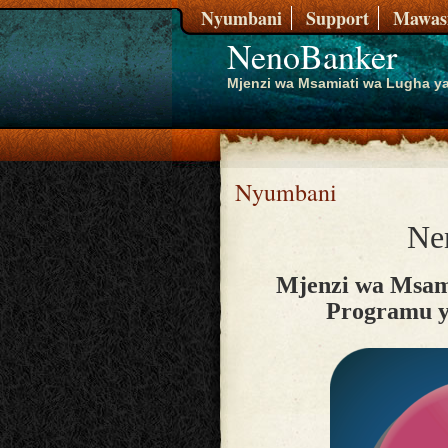
Nyumbani
Support
Mawasi
NenoBanker
Mjenzi wa Msamiati wa Lugha ya
Nyumbani
Ne
Mjenzi wa Msami
Programu y