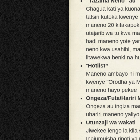
"Tazama Neno" au "
Chagua kati ya kuona
tafsiri kutoka kweny
maneno 20 kitakapokam
utajaribiwa tu kwa ma
hadi maneno yote yame
neno kwa usahihi, ma
litawekwa benki na hu
"
Hotlist”
Maneno ambayo ni m
kwenye "Orodha ya Ma
maneno hayo pekee
Ongeza/Futa/Hariri
Ongeza au ingiza m
uhariri maneno yaliyo
Utunzaji wa wakati
Jiwekee lengo la kila
Inajumuisha ripoti ya