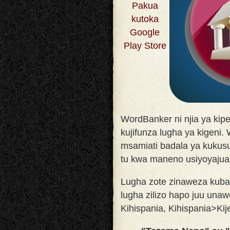
Pakua
kutoka
Google
Play Store
WordBanker ni njia ya kip
kujifunza lugha ya kigeni.
msamiati badala ya kuku
tu kwa maneno usiyoyajua
Lugha zote zinaweza kuba
lugha zilizo hapo juu una
Kihispania, Kihispania>Kije