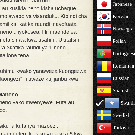
Sikia Neno" Jaribio
Japanese
 au kusikia neno kisha uchague
e mojawapo ya visanduku. Kipindi cha
Korean
ilika, katika raundi inayofuata
Norwegia
neno uliyokosea. Hii inaendelea
tafsiriwa kwa usahihi. Ukitafsiri
Polish
ra 3
katika raundi ya 1,
neno
Portugues
taliona tena
Romanian
uhimu kwako yanaweza kuongezwa
Russian
ongezi" ili uweze kujijaribu kwa
Spanish
 Maneno
aneno yako mwenyewe. Futa au
Swahil
po.
Swedish
 siku la kufanya mazoezi.
Turkish
 maendeleo ili ukikosa dakika 5 kwa