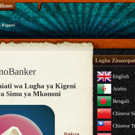
liano
 Kigeni
Lugha Zinazopat
noBanker
English
ati wa Lugha ya Kigeni
Arabic
a Simu ya Mkononi
Bengali
Chinese S
Chinese Tr
Pakua