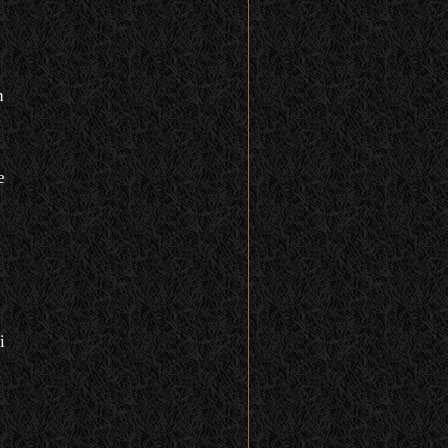
n
e
i