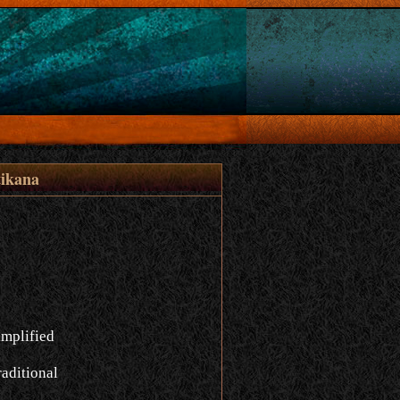
ikana
implified
aditional