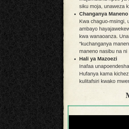
siku moja, unaweza k
Changanya Maneno K
Kwa chaguo-msingi, u
ambayo hayajawekewa 
kwa wanaoanza. Unap
"kuchanganya maneno"
maneno nasibu na ni
Hali ya Mazoezi
Inafaa unapoendesha 
Hufanya kama kicheza
kulitafsiri kwako mwe