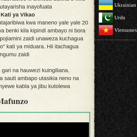
Ukrainian
utayarisha inayofuata
ati ya Vikao
Urdu
tajaribiwa kwa maneno yale yale 20
Vietnames
benki kila kipindi ambayo ni bora
ojiamini zaidi unaweza kuchagua
 kati ya miduara. Hii itachagua
 ngumu zaidi
gari na hauwezi kuingiliana.
 sauti ambapo utasikia neno na
nyewe kabla ya jibu kutolewa
Mafunzo