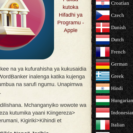
Croatian
kutoka
Hifadhi ya
Czech
Programu -
Danish
Apple
Dutch
French
German
ekee na ya kufurahisha ya kukusaidia
Greek
 WordBanker inalenga katika kujenga
sumbua na sarufi ngumu. Unapimwa
Hindi
.
Hungaria
dilishana. Mchanganyiko wowote wa
weza kutumika yaani Kiingereza>
Indonesia
rumani, Kigiriki>Kihindi et
Italian