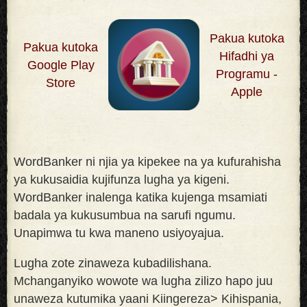
Pakua kutoka
Pakua kutoka
Hifadhi ya
Google Play
Programu -
Store
Apple
WordBanker ni njia ya kipekee na ya kufurahisha
ya kukusaidia kujifunza lugha ya kigeni.
WordBanker inalenga katika kujenga msamiati
badala ya kukusumbua na sarufi ngumu.
Unapimwa tu kwa maneno usiyoyajua
.
Lugha zote zinaweza kubadilishana.
Mchanganyiko wowote wa lugha zilizo hapo juu
unaweza kutumika yaani Kiingereza> Kihispania,