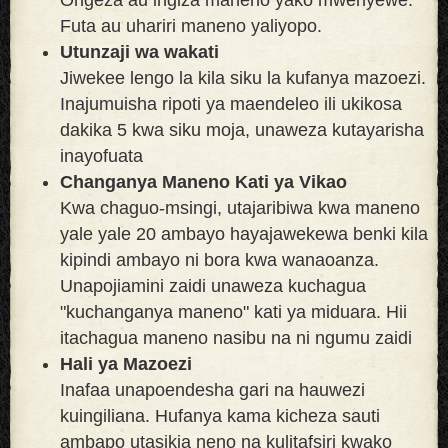
Futa au uhariri maneno yaliyopo.
Utunzaji wa wakati
Jiwekee lengo la kila siku la kufanya mazoezi.
Inajumuisha ripoti ya maendeleo ili ukikosa
dakika 5 kwa siku moja, unaweza kutayarisha
inayofuata
Changanya Maneno Kati ya Vikao
Kwa chaguo-msingi, utajaribiwa kwa maneno
yale yale 20 ambayo hayajawekewa benki kila
kipindi ambayo ni bora kwa wanaoanza.
Unapojiamini zaidi unaweza kuchagua
"kuchanganya maneno" kati ya miduara. Hii
itachagua maneno nasibu na ni ngumu zaidi
Hali ya Mazoezi
Inafaa unapoendesha gari na hauwezi
kuingiliana. Hufanya kama kicheza sauti
ambapo utasikia neno na kulitafsiri kwako