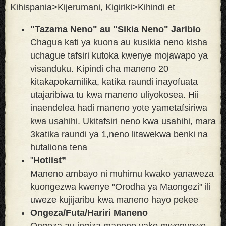
Kihispania>Kijerumani, Kigiriki>Kihindi et
"Tazama Neno" au "Sikia Neno" Jaribio
Chagua kati ya kuona au kusikia neno kisha
uchague tafsiri kutoka kwenye mojawapo ya
visanduku. Kipindi cha maneno 20
kitakapokamilika, katika raundi inayofuata
utajaribiwa tu kwa maneno uliyokosea. Hii
inaendelea hadi maneno yote yametafsiriwa
kwa usahihi. Ukitafsiri neno kwa usahihi, mara
3
katika raundi ya 1,
neno litawekwa benki na
hutaliona tena
"
Hotlist”
Maneno ambayo ni muhimu kwako yanaweza
kuongezwa kwenye "Orodha ya Maongezi" ili
uweze kujijaribu kwa maneno hayo pekee
Ongeza/Futa/Hariri Maneno
Ongeza au ingiza maneno yako mwenyewe.