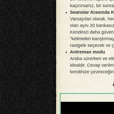
kaçırırsanız, bir sonra
Seanslar Arasında Ke
Varsayılan olarak, he
olan aynı 20 bankasız
Kendinizi daha güvend
"kelimeleri karıştırmay
rastgele seçecek ve 
Antreman modu
Araba sürerken ve etk
idealdir. Cevap veril
kendinize çevireceğini