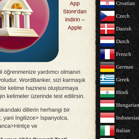
App
Croatian
Store'dan
Czech
indirin –
Apple
Danish
Dutch
French
German
il öğrenmenize yardımcı olmanın
Greek
 yoludur. WordBanker, sizi karmaşık
e bir kelime hazinesi oluşturmaya
Hindi
n kelimeler üzerinde test edilirsin
.
Hungaria
Yukarıdaki dillerin herhangi bir
, yani İngilizce> İspanyolca,
Indonesia
anca>Hintçe ve
Italian