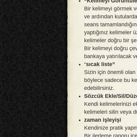
“Kelimeyi Görüntüle
Bir kelimeyi görmek 
ve ardından kutulardan
seans tamamlandığınd
yaptığınız kelimeler ü
kelimeler doğru bir ş
Bir kelimeyi doğru çev
bankaya yatırılacak 
“
sıcak liste”
Sizin için önemli olan 
böylece sadece bu kel
edebilirsiniz.
Sözcük Ekle/Sil/Düz
Kendi kelimelerinizi e
kelimeleri silin veya 
zaman işleyişi
Kendinize pratik yapma
Bir ilerleme raporu iç