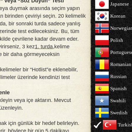
” veya “Söz Duyun” Testi
Japanese
veya duymak arasında seçim yapın
 birinden çeviriyi seçin. 20 kelimelik
Korean
a, bir sonraki turda sadece yanlış
Norwegia
zerinde test edileceksiniz. Bu, tüm
ekilde çevrilene kadar devam eder.
Polish
irirseniz, 3 kez
1. turda,
kelime
Portugues
ve bir daha görmeyeceksin
Romanian
kelimeler bir “Hotlist”e eklenebilir,
Russian
imeler üzerinde kendinizi test
Spanish
enle
kleyin veya içe aktarın. Mevcut
Swahili
düzenleyin.
Swedish
k için günlük bir hedef belirleyin.
Turkis
erir, böylece bir gün 5 dakikayı