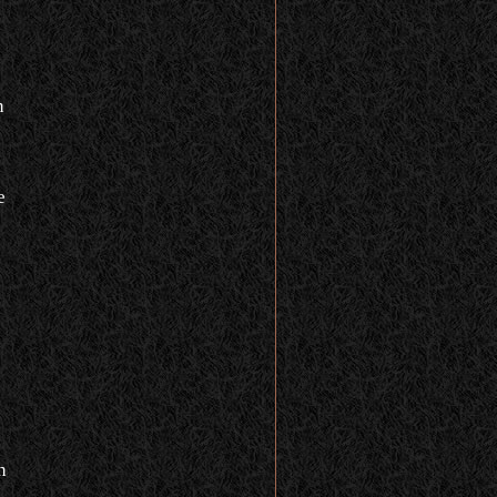
n
e
h