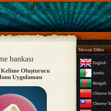
Mevcut Diller
me bankası
English
l Kelime Oluşturucu
Arabic
fonu Uygulaması
Bengali
Chinese S
Chinese Tr