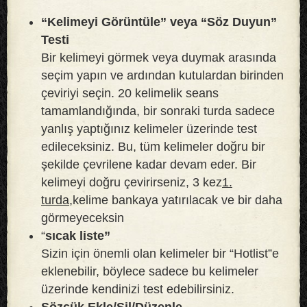
“Kelimeyi Görüntüle” veya “Söz Duyun”
Testi
Bir kelimeyi görmek veya duymak arasında
seçim yapın ve ardından kutulardan birinden
çeviriyi seçin. 20 kelimelik seans
tamamlandığında, bir sonraki turda sadece
yanlış yaptığınız kelimeler üzerinde test
edileceksiniz. Bu, tüm kelimeler doğru bir
şekilde çevrilene kadar devam eder. Bir
kelimeyi doğru çevirirseniz, 3 kez
1.
turda,
kelime bankaya yatırılacak ve bir daha
görmeyeceksin
“
sıcak liste”
Sizin için önemli olan kelimeler bir “Hotlist”e
eklenebilir, böylece sadece bu kelimeler
üzerinde kendinizi test edebilirsiniz.
Sözcük Ekle/Sil/Düzenle