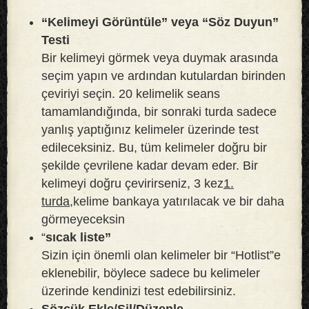
“Kelimeyi Görüntüle” veya “Söz Duyun”
Testi
Bir kelimeyi görmek veya duymak arasında
seçim yapın ve ardından kutulardan birinden
çeviriyi seçin. 20 kelimelik seans
tamamlandığında, bir sonraki turda sadece
yanlış yaptığınız kelimeler üzerinde test
edileceksiniz. Bu, tüm kelimeler doğru bir
şekilde çevrilene kadar devam eder. Bir
kelimeyi doğru çevirirseniz, 3 kez
1.
turda,
kelime bankaya yatırılacak ve bir daha
görmeyeceksin
“
sıcak liste”
Sizin için önemli olan kelimeler bir “Hotlist”e
eklenebilir, böylece sadece bu kelimeler
üzerinde kendinizi test edebilirsiniz.
Sözcük Ekle/Sil/Düzenle