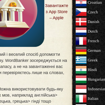
Croatian
Завантажте
з App Store
Czech
– Apple
Danish
Dutch
French
German
ий і веселий спосіб допомогти
Greek
ву. WordBanker зосереджується на
апасу, а не на завантаженні вас
Hindi
 перевіряєтесь лише на словах,
Hungaria
 Можна використовувати будь-яку
Indonesia
 мов, наприклад англійська>
Italian
ецька, грецька> гінді тощо