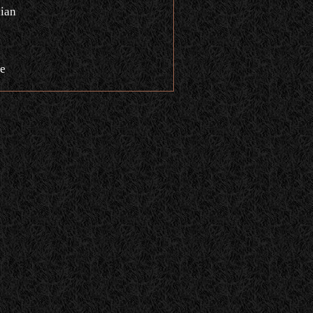
ian
e