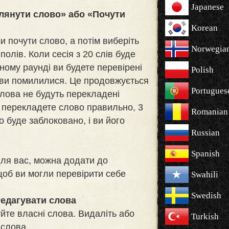
Japanese
лянути слово» або «Почути
Korean
и почути слово, а потім виберіть
Norwegia
полів. Коли сесія з 20 слів буде
ному раунді ви будете перевірені
Polish
 ви помилилися. Це продовжується
Portugues
 слова не будуть перекладені
 перекладете слово правильно, 3
Romanian
о буде заблоковано, і ви його
Russian
Spanish
для вас, можна додати до
щоб ви могли перевірити себе
Swahili
Swedish
едагувати слова
йте власні слова. Видаліть або
Turkish
 слова.