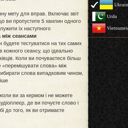
Ukrain
ну мету для вправ. Включає звіт
Urdu
що ви пропустите 5 хвилин одного
Vietnames
лужити їх наступного
 між сеансами
 будете тестуватися на тих самих
ів кожного сеансу, що ідеально
ківців. Коли ви почуваєтеся більш
е «перемішувати слова» між
вибирати слова випадковим чином,
ніше
 коли ви за кермом і не можете
аудіоплеєр, де ви почуєте слово і
бі до того, як ви отримаєте