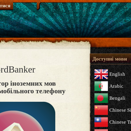
атися
Доступні мови
rdBanker
English
ор іноземних мов
Arabic
мобільного телефону
Bengali
Chinese S
Chinese Tr