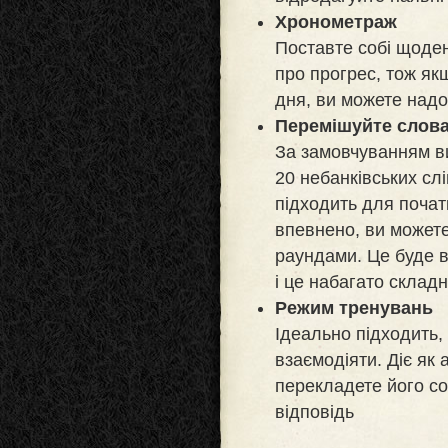
Хронометраж
Поставте собі щоден
про прогрес, тож як
дня, ви можете надо
Перемішуйте слова
За замовчуванням ви
20 небанківських сл
підходить для почат
впевнено, ви может
раундами. Це буде 
і це набагато склад
Режим тренувань
Ідеально підходить,
взаємодіяти. Діє як 
перекладете його со
відповідь