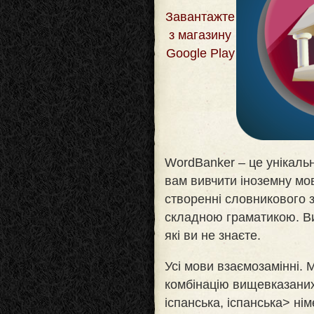
Завантажте
з магазину
Google Play
WordBanker – це унікальн
вам вивчити іноземну мо
створенні словникового з
складною граматикою. Ви
які ви не знаєте
.
Усі мови взаємозамінні.
комбінацію вищевказаних
іспанська, іспанська> нім