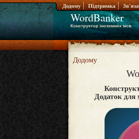
Додому
Підтримка
Зв'яз
WordBanker
Конструктор іноземних мов
Додому
Wo
Конструкт
Додаток для 