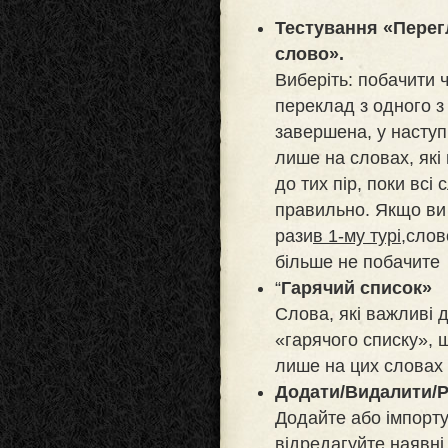
Тестування «Перег
слово».
Виберіть: побачити ч
переклад з одного з 
завершена, у наступ
лише на словах, які
до тих пір, поки всі
правильно. Якщо ви
рази
в 1-му турі,
слов
більше не побачите
“
Гарячий список»
Слова, які важливі 
«гарячого списку», 
лише на цих словах
Додати/Видалити/Р
Додайте або імпорту
відредагуйте наявні