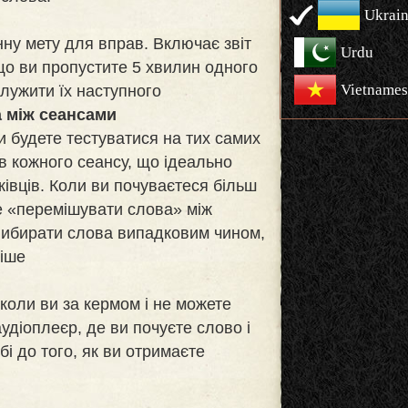
Ukrain
ну мету для вправ. Включає звіт
Urdu
що ви пропустите 5 хвилин одного
Vietnames
лужити їх наступного
 між сеансами
 будете тестуватися на тих самих
ів кожного сеансу, що ідеально
ківців. Коли ви почуваєтеся більш
е «перемішувати слова» між
вибирати слова випадковим чином,
ніше
 коли ви за кермом і не можете
аудіоплеєр, де ви почуєте слово і
бі до того, як ви отримаєте