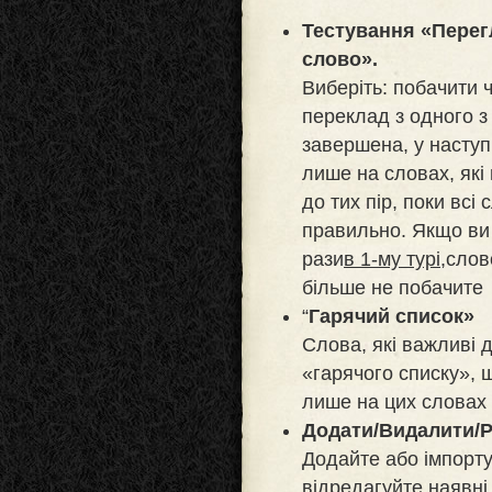
Тестування «Перег
слово».
Виберіть: побачити ч
переклад з одного з 
завершена, у наступ
лише на словах, які
до тих пір, поки всі
правильно. Якщо ви
рази
в 1-му турі,
слов
більше не побачите
“
Гарячий список»
Слова, які важливі 
«гарячого списку», 
лише на цих словах
Додати/Видалити/Р
Додайте або імпорту
відредагуйте наявні