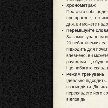
Хронометраж
Поставте собі щоден
про прогрес, тож як
дня, ви можете надо
Перемішуйте слова
За замовчуванням ви
20 небанківських сл
підходить для почат
впевнено, ви может
раундами. Це буде 
і це набагато склад
Режим тренувань
Ідеально підходить,
взаємодіяти. Діє як 
перекладете його со
відповідь