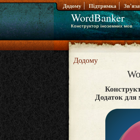
Додому
Підтримка
Зв'яз
WordBanker
Конструктор іноземних мов
Додому
Wo
Конструкт
Додаток для 