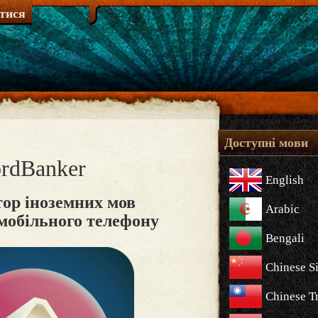
атися
Доступні мови
rdBanker
English
ор іноземних мов
Arabic
мобільного телефону
Bengali
Chinese S
Chinese Tr