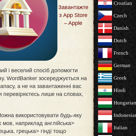
Croatian
Завантажте
з App Store
Czech
– Apple
Danish
Dutch
French
German
ий і веселий спосіб допомогти
Greek
ву. WordBanker зосереджується на
апасу, а не на завантаженні вас
Hindi
 перевіряєтесь лише на словах,
Hungaria
 Можна використовувати будь-яку
Indonesia
 мов, наприклад англійська>
Italian
ецька, грецька> гінді тощо