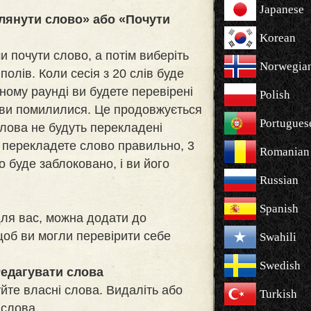
Japanese
лянути слово» або «Почути
Korean
и почути слово, а потім виберіть
Norwegia
полів. Коли сесія з 20 слів буде
ному раунді ви будете перевірені
Polish
 ви помилилися. Це продовжується
Portugues
 слова не будуть перекладені
 перекладете слово правильно, 3
Romanian
о буде заблоковано, і ви його
Russian
Spanish
для вас, можна додати до
щоб ви могли перевірити себе
Swahili
Swedish
едагувати слова
йте власні слова. Видаліть або
Turkish
 слова.