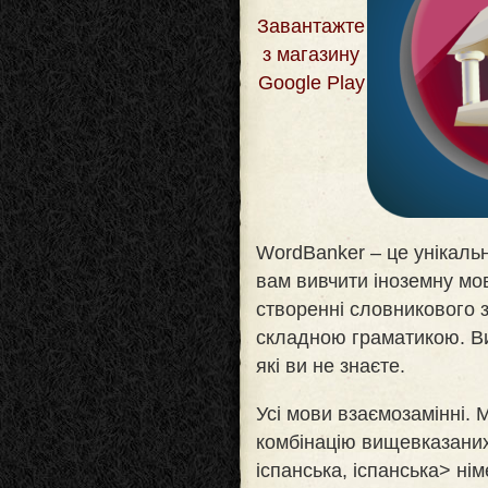
Завантажте
з магазину
Google Play
WordBanker – це унікальн
вам вивчити іноземну мо
створенні словникового з
складною граматикою. Ви
які ви не знаєте
.
Усі мови взаємозамінні.
комбінацію вищевказаних
іспанська, іспанська> нім