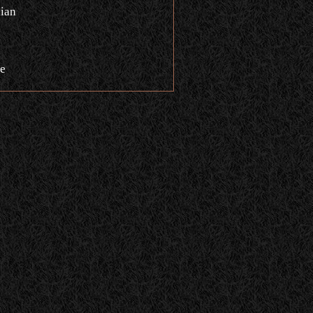
ian
e