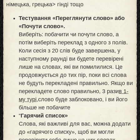
німецька, грецька> гінді тощо
Тестування «Переглянути слово» або
«Почути слово».
Виберіть: побачити чи почути слово, а
потім виберіть переклад з одного з полів.
Коли сесія з 20 слів буде завершена, у
наступному раунді ви будете перевірені
лише на словах, які ви помилилися. Це
продовжується до тих пір, поки всі слова
не будуть перекладені правильно. Якщо ви
перекладете слово правильно, 3 рази
в 1-
му турі,
слово буде заблоковано, і ви його
більше не побачите
“
Гарячий список»
Слова, які важливі для вас, можна додати
до «гарячого списку», щоб ви могли
перевірити себе лише на цих словах