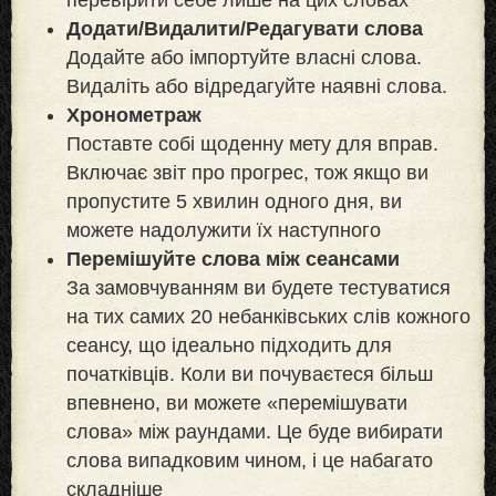
Додати/Видалити/Редагувати слова
Додайте або імпортуйте власні слова.
Видаліть або відредагуйте наявні слова.
Хронометраж
Поставте собі щоденну мету для вправ.
Включає звіт про прогрес, тож якщо ви
пропустите 5 хвилин одного дня, ви
можете надолужити їх наступного
Перемішуйте слова між сеансами
За замовчуванням ви будете тестуватися
на тих самих 20 небанківських слів кожного
сеансу, що ідеально підходить для
початківців. Коли ви почуваєтеся більш
впевнено, ви можете «перемішувати
слова» між раундами. Це буде вибирати
слова випадковим чином, і це набагато
складніше