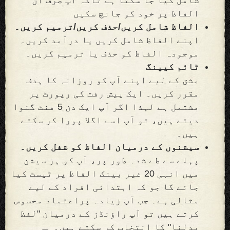
الفاظ پر خود کو جانچ سکیں
الفاظ شامل کریں/حذف کریں/ترمیم کریں۔
اپنے الفاظ شامل کریں یا درآمد کریں۔
موجودہ الفاظ کو حذف یا ترمیم کریں۔
ٹائم کیپنگ
مشق کے لیے اپنے آپ کو روزانہ کا ہدف
مقرر کریں۔ ایک پیش رفت کی رپورٹ پر
مشتمل ہے لہذا اگر آپ ایک دن 5 منٹ گنوا
دیتے ہیں، تو آپ اسے اگلا پورا کر سکتے
ہیں۔
سیشنوں کے درمیان الفاظ کو شفل کریں۔
پہلے سے طے شدہ طور پر، آپ کو ہر سیشن
میں انہی 20 غیر بینک الفاظ پر ٹیسٹ کیا
جائے گا جو کہ ابتدائی افراد کے لیے
مثالی ہے۔ جب آپ زیادہ پراعتماد محسوس
کرتے ہیں تو آپ راؤنڈز کے درمیان "لفظ
بدلنا" کا انتخاب کر سکتے ہیں۔ یہ