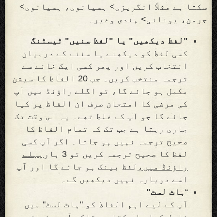
سکتا ہے مثلاً انگریزی> ہسپانوی، ہسپانوی>
جرمن، یونانی> ہندی وغیرہ
"لفظ دیکھیں" یا "لفظ سنیں" ٹیسٹنگ
کسی لفظ کو دیکھنے یا سننے کے درمیان
انتخاب کریں اور پھر کسی ایک خانے سے
ترجمہ منتخب کریں۔ جب 20 الفاظ کا سیشن
مکمل ہو جائے گا، تو اگلے راؤنڈ میں آپ
کی مرضی کا امتحان صرف ان الفاظ پر کیا
جائے گا جو آپ کے غلط تھے۔ یہ اس وقت تک
جاری رہتا ہے جب تک کہ تمام الفاظ کا
صحیح ترجمہ نہیں ہو جاتا۔ اگر آپ کسی
لفظ کا صحیح ترجمہ کریں تو 3 بار
پہلے
راؤنڈ میں،
لفظ بینک ہو جائے گا اور آپ
اسے دوبارہ نہیں دیکھیں گے۔
“
ہاٹ لسٹ"
آپ کے لیے اہم الفاظ کو "ہاٹ لسٹ" میں
شامل کیا جا سکتا ہے تاکہ آپ صرف ان