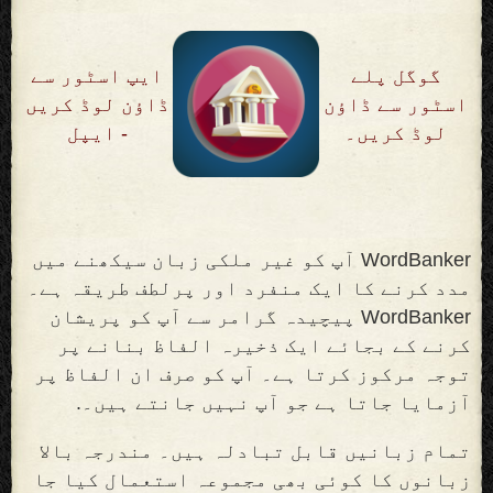
گوگل پلے
ایپ اسٹور سے
اسٹور سے ڈاؤن
ڈاؤن لوڈ کریں
لوڈ کریں۔
- ایپل
WordBanker آپ کو غیر ملکی زبان سیکھنے میں
مدد کرنے کا ایک منفرد اور پرلطف طریقہ ہے۔
WordBanker پیچیدہ گرامر سے آپ کو پریشان
کرنے کے بجائے ایک ذخیرہ الفاظ بنانے پر
توجہ مرکوز کرتا ہے۔ آپ کو صرف ان الفاظ پر
آزمایا جاتا ہے جو آپ نہیں جانتے ہیں۔
.
تمام زبانیں قابل تبادلہ ہیں۔ مندرجہ بالا
زبانوں کا کوئی بھی مجموعہ استعمال کیا جا