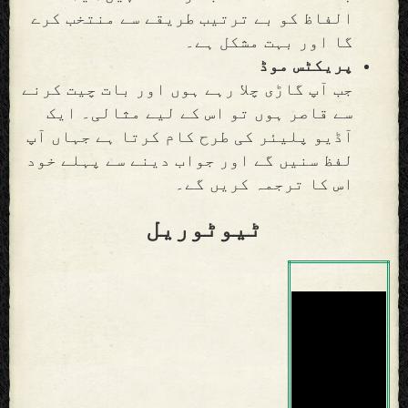
الفاظ کو بے ترتیب طریقے سے منتخب کرے
گا اور بہت مشکل ہے۔
پریکٹس موڈ
جب آپ گاڑی چلا رہے ہوں اور بات چیت کرنے
سے قاصر ہوں تو اس کے لیے مثالی۔ ایک
آڈیو پلیئر کی طرح کام کرتا ہے جہاں آپ
لفظ سنیں گے اور جواب دینے سے پہلے خود
اس کا ترجمہ کریں گے۔
ٹیوٹوریل